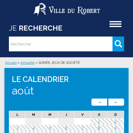
Aller au contenu principal
Accueil
JE
RECHERCHE
Rechercher
Formulaire de recherche
Accueil
»
Actualité
»
SOIRÉE JEUX DE SOCIÉTÉ
Vous êtes ici
LE CALENDRIER
août
«
»
L
M
M
J
V
S
D
1
2
3
4
5
6
7
8
9