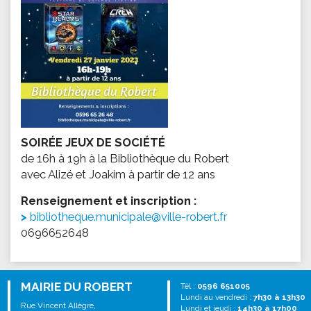
SOIRÉE JEUX DE SOCIÉTÉ
de 16h à 19h à la Bibliothèque du Robert
avec Alizé et Joakim à partir de 12 ans
Renseignement et inscription :
bibliotheque.municipale@ville-robert.fr
0696652648
MAIRIE DU ROBERT
Tél :
0596 651005
Lundi au vendredi :
7h30 à 13h30
Rue Vincent Allègre,
Lundi et jeudi :
14h30 à 17h00