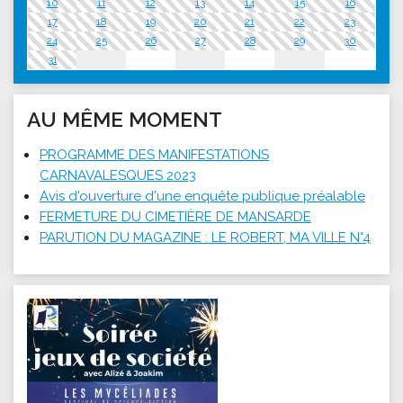
10
11
12
13
14
15
16
17
18
19
20
21
22
23
24
25
26
27
28
29
30
31
AU MÊME MOMENT
PROGRAMME DES MANIFESTATIONS
CARNAVALESQUES 2023
Avis d'ouverture d'une enquête publique préalable
FERMETURE DU CIMETIÈRE DE MANSARDE
PARUTION DU MAGAZINE : LE ROBERT, MA VILLE N°4