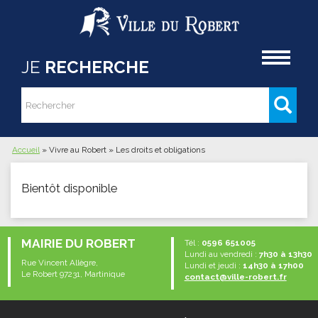
Aller au contenu principal
Accueil
JE
RECHERCHE
Rechercher
Formulaire de recherche
Accueil
»
Vivre au Robert
»
Les droits et obligations
Vous êtes ici
Bientôt disponible
MAIRIE DU ROBERT
Tél :
0596 651005
Lundi au vendredi :
7h30 à 13h30
Rue Vincent Allègre,
Lundi et jeudi :
14h30 à 17h00
Le Robert 97231, Martinique
contact@ville-robert.fr