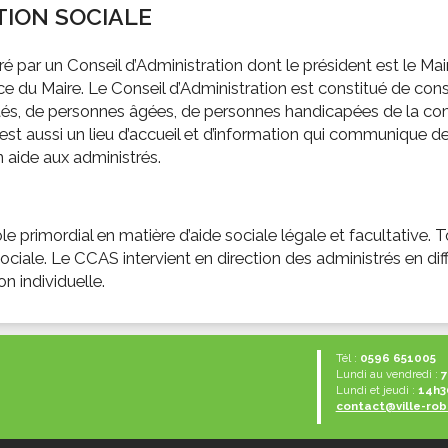
TION SOCIALE
ssion locale
EMPLOI
LE SERVICE CULTUREL
Guide des activ
ollèges et le lycée
Offres d'emploi
Les activités
ar un Conseil d’Administration dont le président est le Maire.
nseil local des jeunes
SOCIAL-SOLIDARITÉ
nce du Maire. Le Conseil d’Administration est constitué de con
raités, de personnes âgées, de personnes handicapées de la 
ANCE
Le Centre Communal d'Action Social
est aussi un lieu d’accueil et d’information qui communique d
uration scolaire
Les aides sociales
 aide aux administrés.
coles maternelles et primaire
Logement
es de loisirs - ALSH
Antenne Municipale de Développement et de
Cohésion Sociale
primordial en matière d’aide sociale légale et facultative. Tou
rtail famille
Epicerie sociale et solidaire "Rayon de Soleil"
 sociale. Le CCAS intervient en direction des administrés en d
TE ENFANCE
n individuelle.
Bornes de collecte de l'ACISE
tantes maternelles
crèches
Tél :
0596 651005
Lundi au vendredi :
7
Lundi et jeudi :
14h3
contact@ville-rob