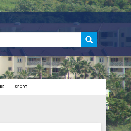
recherche
RE
SPORT
ENTS SPORTIFS
nts municipaux
S
u service des sports