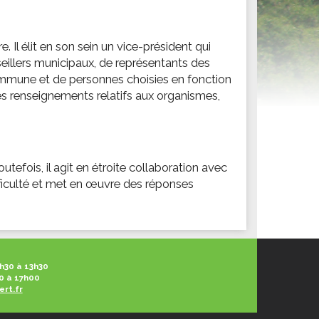
ités sportives
 Il élit en son sein un vice-président qui
seillers municipaux, de représentants des
commune et de personnes choisies en fonction
es renseignements relatifs aux organismes,
tefois, il agit en étroite collaboration avec
ifficulté et met en œuvre des réponses
h30 à 13h30
0 à 17h00
ert.fr