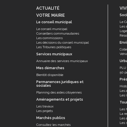
Les associations
ACTUALITÉ
VIV
Les droits et obligations
VOTRE MAIRIE
Soci
Faire une demande de subvention
Le conseil municipal
Le C
Les 
Les activités des associations
Le conseil municipal
Log
Conseillers communautaires
Résor
VIE PRATIQUE
Les commissions
Env
Les décisions du conseil municipal
Les espaces numériques
Les Tribunes politiques
Coll
Services municipaux
Véhi
Infos baignade
Urb
Annuaire des services municipaux
Infos sargasse
Mes démarches
PLU
Toilettes publiques
50 p
Bientôt disponible
Pré
Stationnement
Permanences juridiques et
sociales
Histo
Les marchés
Les 
Planning des aides citoyennes
Les î
Le funéraire
Aménagements et projets
Tou
Numéros d'urgence
Les travaux
Les 
Les projets
La re
SANTÉ
Marchés publics
Les a
Les s
Annuaire santé
Consultez les marchés