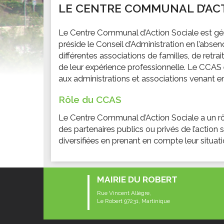
LE CENTRE COMMUNAL D’AC
Conseillers communautaires
Véhicules Hors d'Usage
La mi
Les commissions
Déchetterie
Les c
Le Centre Communal d’Action Sociale est géré p
MARCHÉS PUBLICS
Bornes de tri
Le co
préside le Conseil d’Administration en l’abse
différentes associations de familles, de ret
Consultez les marchés
Collecte des déchets
ENF
de leur expérience professionnelle. Le CCAS 
Tri bô kay
PRÉSENTATION DU ROBERT
Resta
aux administrations et associations venant en
Histoire
TOURISME
Les é
Rôle du CCAS
Les anciens maires
Les îlets
Centr
Le Centre Communal d’Action Sociale a un rôle 
Les personnalités
Les activités
Le po
des partenaires publics ou privés de l’action
La restauration
SERVICES MUNICIPAUX
PETI
diversifiées en prenant en compte leur situatio
Les sites à visiter
Annuaire des services municipaux
Assis
ECONOMIE
Les 
MES DÉMARCHES
MAIRIE DU ROBERT
Le dynamisme économique
Faîtes vos démarches en ligne
Rue Vincent Allègre,
Les entreprises
Le Robert 97231, Martinique
ASSOCIATIONS