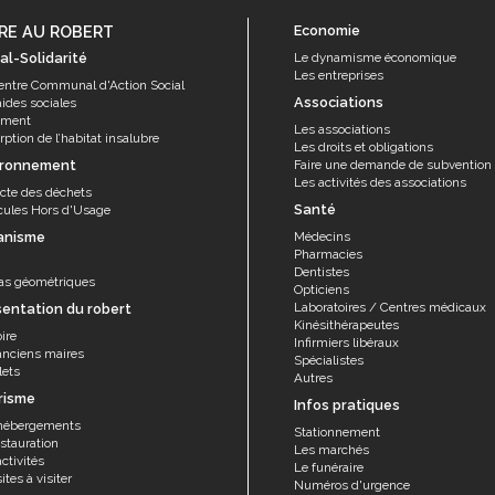
RE AU ROBERT
Economie
al-Solidarité
Le dynamisme économique
Les entreprises
entre Communal d'Action Social
Associations
aides sociales
ement
Les associations
ption de l’habitat insalubre
Les droits et obligations
ironnement
Faire une demande de subvention
Les activités des associations
ecte des déchets
Santé
cules Hors d'Usage
anisme
Médecins
Pharmacies
Dentistes
as géométriques
Opticiens
Laboratoires / Centres médicaux
sentation du robert
Kinésithérapeutes
ire
Infirmiers libéraux
anciens maires
Spécialistes
lets
Autres
risme
Infos pratiques
hébergements
Stationnement
stauration
Les marchés
ctivités
Le funéraire
ites à visiter
Numéros d'urgence