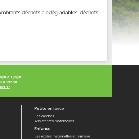
ités sportives
ncombrants déchets biodégradables, déchets
h30 à 13h30
0 à 17h00
ert.fr
Petite enfance
Les crèches
Assistantes maternelles
Enfance
Les écoles maternelles et primaire