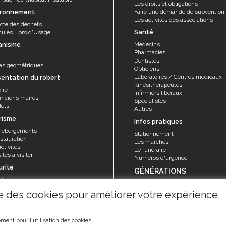
Les droits et obligations
ironnement
Faire une demande de subvention
Les activités des associations
ecte des déchets
Santé
cules Hors d'Usage
anisme
Médecins
Pharmacies
Dentistes
as géométriques
Opticiens
Laboratoires / Centres médicaux
sentation du robert
Kinésithérapeutes
ire
Infirmiers libéraux
anciens maires
Spécialistes
lets
Autres
risme
Infos pratiques
hébergements
Stationnement
stauration
Les marchés
ctivités
Le funéraire
ites à visiter
Numéros d'urgence
urité
GÉNÉRATIONS
olice municipale
Seniors
rvice sécurité, réglementation et
ise des cookies pour améliorer votre expérience
Animations et activités
ention
La Maison de retraite "Les Filaos"
risques majeurs
ment pour l'utilisation des cookies.