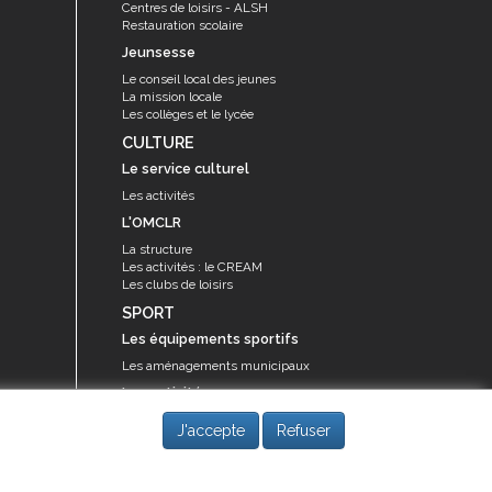
Centres de loisirs - ALSH
Restauration scolaire
Jeunsesse
Le conseil local des jeunes
La mission locale
Les collèges et le lycée
CULTURE
Le service culturel
Les activités
L'OMCLR
La structure
Les activités : le CREAM
Les clubs de loisirs
SPORT
Les équipements sportifs
Les aménagements municipaux
Les activités
Les activités du service des sports
J'accepte
Refuser
Guide des activités sportives