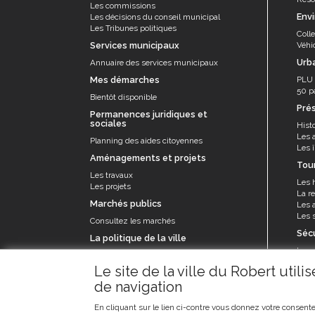
Les associations
Les commissions
Env
Les décisions du conseil municipal
Les droits et obligations
Les Tribunes politiques
Coll
Services municipaux
Véhi
Faire une demande de subvention
Urb
Annuaire des services municipaux
Les activités des associations
Mes démarches
PLU
50 p
VIE PRATIQUE
Bientôt disponible
Pré
Les espaces numériques
Permanences juridiques et
sociales
Histo
Infos baignade
Les 
Planning des aides citoyennes
Les î
Infos sargasse
Aménagements et projets
Tou
Les travaux
Toilettes publiques
Les 
Les projets
La re
Stationnement
Marchés publics
Les a
Les s
Les marchés
Consultez les marchés
Séc
La politique de la ville
Le funéraire
La p
Le contrat de ville et appel à projets
Numéros d'urgence
Le se
Le site de la ville du Robert util
prév
de navigation
Les 
SANTÉ
Annuaire santé
En cliquant sur le lien ci-contre vous donnez votre consente