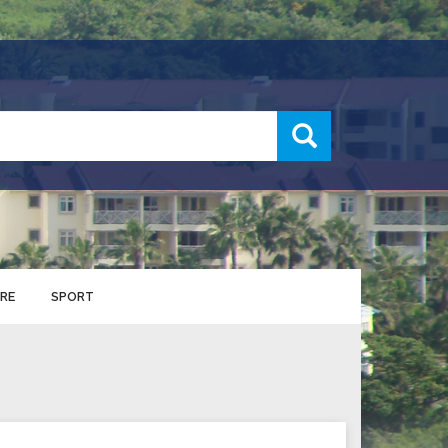
recherche
RE
SPORT
ENTS SPORTIFS
nts municipaux
S
u service des sports