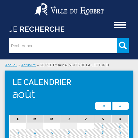
Aller au contenu principal
Accueil
JE
RECHERCHE
Rechercher
Formulaire de recherche
Accueil
»
Actualité
»
SOIRÉE PYJAMA (NUITS DE LA LECTURE)
Vous êtes ici
LE CALENDRIER
août
«
»
L
M
M
J
V
S
D
1
2
3
4
5
6
7
8
9