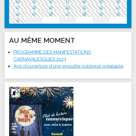
10
11
12
13
14
15
16
17
18
19
20
21
22
23
24
25
26
27
28
29
30
31
AU MÊME MOMENT
PROGRAMME DES MANIFESTATIONS
CARNAVALESQUES 2023
Avis d'ouverture d'une enquête publique préalable