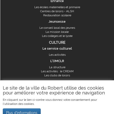
Enfance
Les écoles maternelles et primaire
Centres de loisirs - ALSH
Restauration scolaire
Jeunsesse
Le conseil local des jeunes
La mission locale
Les collèges et le lycée
CULTURE
Le service culturel
Les activités
L'OMCLR
La structure
Les activités : le CREAM
Les clubs de loisirs
SPORT
Le site de la ville du Robert utilise des cookies
Les équipements sportifs
pour améliorer votre expérience de navigation
Les aménagements municipaux
En cliquant sur le lien ci-contre vous donnez votre consentement pour
Les activités
l'utilisation des cookies.
Les activités du service des sports
Guide des activités sportives
Plus d'informations