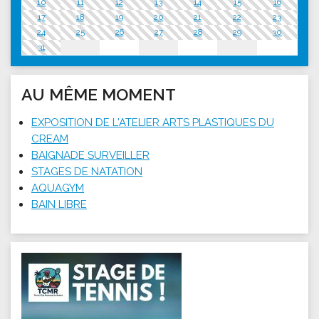
10
11
12
13
14
15
16
17
18
19
20
21
22
23
24
25
26
27
28
29
30
31
AU MÊME MOMENT
EXPOSITION DE L'ATELIER ARTS PLASTIQUES DU
CREAM
BAIGNADE SURVEILLER
STAGES DE NATATION
AQUAGYM
BAIN LIBRE