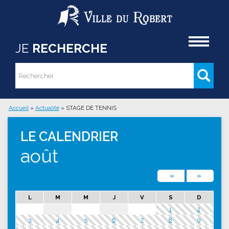
Aller au contenu principal
Accueil
JE
RECHERCHE
Rechercher
Formulaire de recherche
Accueil
»
Actualité
»
STAGE DE TENNIS
Vous êtes ici
LE CALENDRIER
août
«
»
L
M
M
J
V
S
D
1
2
3
4
5
6
7
8
9