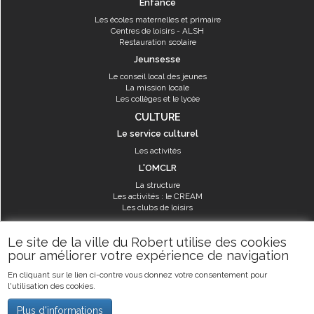
Enfance
Les écoles maternelles et primaire
Centres de loisirs - ALSH
Restauration scolaire
Jeunsesse
Le conseil local des jeunes
La mission locale
Les collèges et le lycée
CULTURE
Le service culturel
Les activités
L'OMCLR
La structure
Les activités : le CREAM
Les clubs de loisirs
SPORT
Le site de la ville du Robert utilise des cookies
Les équipements sportifs
pour améliorer votre expérience de navigation
Les aménagements municipaux
En cliquant sur le lien ci-contre vous donnez votre consentement pour
Les activités
l'utilisation des cookies.
Les activités du service des sports
Guide des activités sportives
Plus d'informations