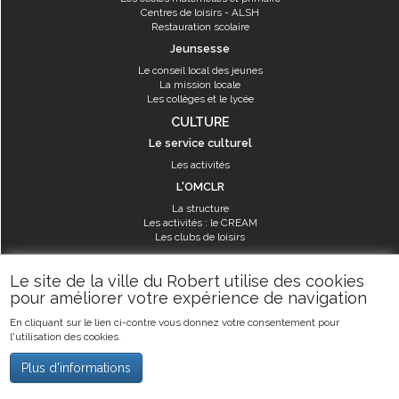
Centres de loisirs - ALSH
Restauration scolaire
Jeunsesse
Le conseil local des jeunes
La mission locale
Les collèges et le lycée
CULTURE
Le service culturel
Les activités
L'OMCLR
La structure
Les activités : le CREAM
Les clubs de loisirs
SPORT
Le site de la ville du Robert utilise des cookies
Les équipements sportifs
pour améliorer votre expérience de navigation
Les aménagements municipaux
En cliquant sur le lien ci-contre vous donnez votre consentement pour
Les activités
l'utilisation des cookies.
Les activités du service des sports
Guide des activités sportives
Plus d'informations