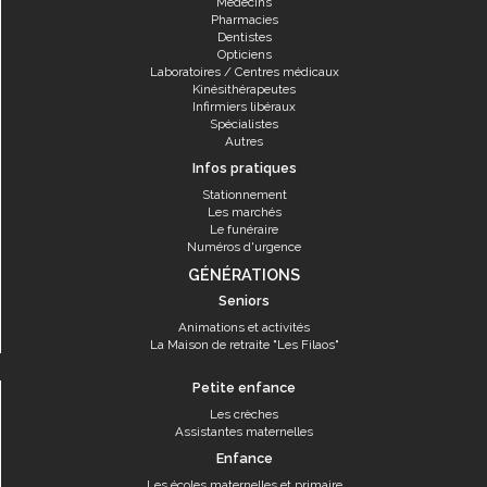
Médecins
Pharmacies
Dentistes
Opticiens
Laboratoires / Centres médicaux
Kinésithérapeutes
Infirmiers libéraux
Spécialistes
Autres
Infos pratiques
Stationnement
Les marchés
Le funéraire
Numéros d'urgence
GÉNÉRATIONS
Seniors
Animations et activités
La Maison de retraite "Les Filaos"
Petite enfance
Les crèches
Assistantes maternelles
Enfance
Les écoles maternelles et primaire