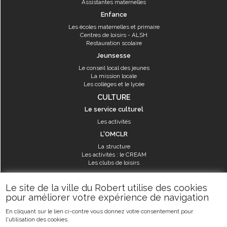
Assistantes maternelles
Enfance
Les écoles maternelles et primaire
Centres de loisirs - ALSH
Restauration scolaire
Jeunsesse
Le conseil local des jeunes
La mission locale
Les collèges et le lycée
CULTURE
Le service culturel
Les activités
L'OMCLR
La structure
Les activités : le CREAM
Les clubs de loisirs
SPORT
Le site de la ville du Robert utilise des cookies
Les équipements sportifs
pour améliorer votre expérience de navigation
Les aménagements municipaux
En cliquant sur le lien ci-contre vous donnez votre consentement pour
Les activités
l'utilisation des cookies.
Les activités du service des sports