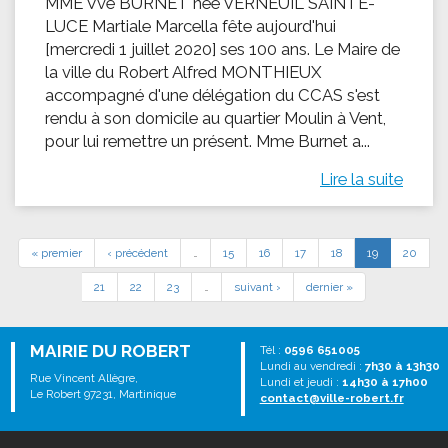
MME Vve BURNET née VERNEUIL SAINTE-
LUCE Martiale Marcella fête aujourd'hui
[mercredi 1 juillet 2020] ses 100 ans. Le Maire de
la ville du Robert Alfred MONTHIEUX
accompagné d'une délégation du CCAS s'est
rendu à son domicile au quartier Moulin à Vent,
pour lui remettre un présent. Mme Burnet a...
Lire la suite
« premier
‹ précédent
…
15
16
17
18
19
20
21
22
23
…
suivant ›
dernier »
MAIRIE DU ROBERT
Tél :
0596 651005
Lundi au vendredi :
7h30 à 13h30
Rue Vincent Allègre,
Lundi et jeudi :
14h30 à 17h00
Le Robert 97231, Martinique
contact@ville-robert.fr