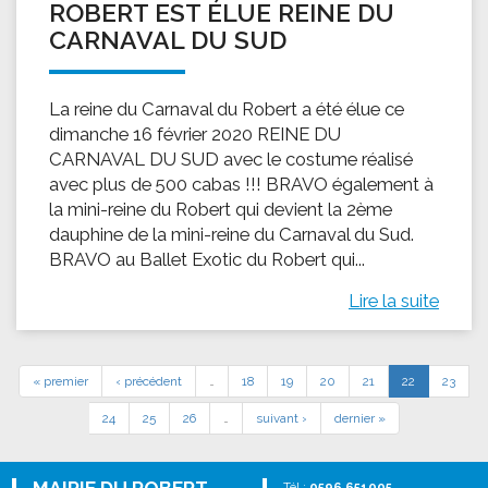
ROBERT EST ÉLUE REINE DU
CARNAVAL DU SUD
La reine du Carnaval du Robert a été élue ce
dimanche 16 février 2020 REINE DU
CARNAVAL DU SUD avec le costume réalisé
avec plus de 500 cabas !!! BRAVO également à
la mini-reine du Robert qui devient la 2ème
dauphine de la mini-reine du Carnaval du Sud.
BRAVO au Ballet Exotic du Robert qui...
Lire la suite
« premier
‹ précédent
…
18
19
20
21
22
23
24
25
26
…
suivant ›
dernier »
Tél :
0596 651005