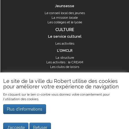
Jeunsesse
Le conseil local des jeunes
La mission locale
Les collèges et le lycée
CULTURE
Le service culturel
Les activités
L'OMCLR
La structure
Les activités : le CREAM
Les clubs de loisirs
SPORT
Le site de la ville du Robert utilise des cookies
Les équipements sportifs
pour améliorer votre expérience de navigation
Les aménagements municipaux
En cliquant sur le lien ci-contre vous donnez votre consentement pour
Les activités
l'utilisation des cookies.
Les activités du service des sports
Guide des activités sportives
Plus d'informations
©2019
Ville du Robert
-
Mentions légales
J'accepte
Refuser