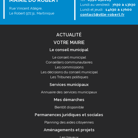
MAIRIE DU ROBERT
Lundi au vendredi :
7h30 à 13h30
Rue Vincent Allègre,
Lundi et jeudi :
14h30 à 17h00
Le Robert 97231, Martinique
contact@ville-robert.fr
ACTUALITÉ
VOTRE MAIRIE
Le conseil municipal
Le conseil municipal
Conseillers communautaires
Les commissions
Les décisions du conseil municipal
Les Tribunes politiques
Services municipaux
Annuaire des services municipaux
Mes démarches
Bientôt disponible
Permanences juridiques et sociales
Planning des aides citoyennes
Aménagements et projets
Les travaux