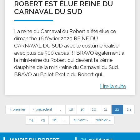
ROBERT EST ÉLUE REINE DU
CARNAVAL DU SUD
La reine du Carnaval du Robert a été élue ce
dimanche 16 février 2020 REINE DU
CARNAVAL DU SUD avec le costume réalisé
avec plus de 500 cabas !!! BRAVO également à
la mini-reine du Robert qui devient la 2ème
dauphine de la mini-reine du Carnaval du Sud.
BRAVO au Ballet Exotic du Robert qui...
Lire la suite
« premier
‹ précédent
…
18
19
20
21
22
23
24
25
26
…
suivant ›
dernier »
Tél :
0596 651005