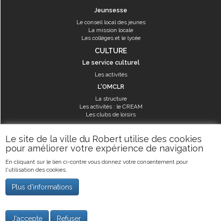
Jeunsesse
Le conseil local des jeunes
La mission locale
Les collèges et le lycée
CULTURE
Le service culturel
Les activités
L'OMCLR
La structure
Les activités : le CREAM
Les clubs de loisirs
SPORT
Le site de la ville du Robert utilise des cookies
Les équipements sportifs
pour améliorer votre expérience de navigation
Les aménagements municipaux
En cliquant sur le lien ci-contre vous donnez votre consentement pour
Les activités
l'utilisation des cookies.
Les activités du service des sports
Guide des activités sportives
Plus d'informations
©2019
Ville du Robert
-
Mentions légales
J'accepte
Refuser