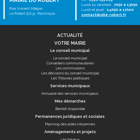
MAIRIE DU ROBERT
Lundi au vendredi :
7h30 à 13h30
Rue Vincent Allègre,
Lundi et jeudi :
14h30 à 17h00
Le Robert 97231, Martinique
contact@ville-robert.fr
ACTUALITÉ
VOTRE MAIRIE
Le conseil municipal
Le conseil municipal
Conseillers communautaires
Les commissions
Les décisions du conseil municipal
Les Tribunes politiques
Services municipaux
Annuaire des services municipaux
Mes démarches
Bientôt disponible
Permanences juridiques et sociales
Planning des aides citoyennes
Aménagements et projets
Les travaux