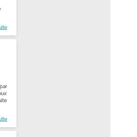
e
uite
 par
deux
uite
uite