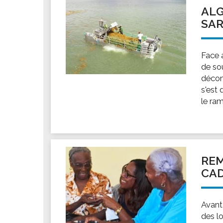
ALG
SA
Face 
de so
décom
s'est
le ram
REM
CAD
Avant
des l