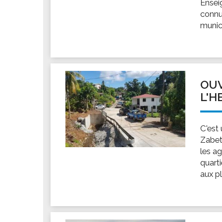
Ensei
connu
munici
OUV
L'H
C'est
Zabet
les ag
quarti
aux pl