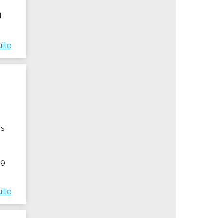
d
uite
ns
19
uite