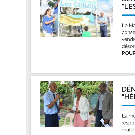
"LE
Le Ma
conse
vendre
désor
POUR
DÉN
"HÉ
La mu
respo
mater