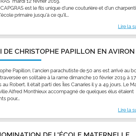
AS" mardi 12 février 2019.
CAPGRAS est le fils unique d'une couturière et d'un charpenti
 l'école primaire jusqu'à ce qu'il...
Lire la s
I DE CHRISTOPHE PAPILLON EN AVIRON
ophe Papillon, l'ancien parachutiste de 50 ans est arrivé au b
traversée en solitaire à la rame dimanche 10 février 2019 à 1
 au Robert. Il était parti des Îles Canaries il y a 49 jours. Le M
 ville Alfred Monthieux accompagné de quelques élus étaient
ts pour...
Lire la s
OMINATION DE L'ÉCOLE MATERNELLE