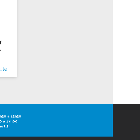
f
s
uite
h30 à 13h30
0 à 17h00
ert.fr