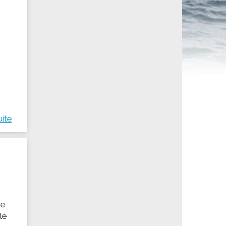
ités sportives
uite
ue
le