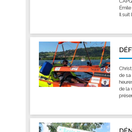
CAPGR
Les associations
Émile 
Les droits et obligations
Il suit
Faire une demande de subvention
Les activités des associations
VIE PRATIQUE
Les espaces numériques
DÉF
Infos baignade
Infos sargasse
Christ
Toilettes publiques
de sa 
heures
Stationnement
de la
Les marchés
présen
Le funéraire
Numéros d'urgence
SANTÉ
Annuaire santé
DÉN