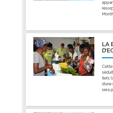
appar
résorp
Monthi
LA 
D’E
Cette
sédui
Ilets 
d’une
sera p