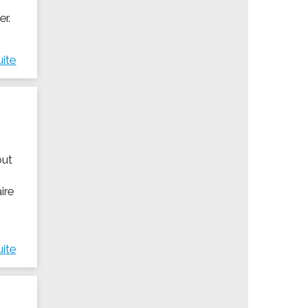
er.
uite
out
7
aire
uite