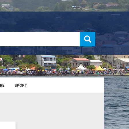
recherche
RE
SPORT
ENTS SPORTIFS
nts municipaux
S
u service des sports