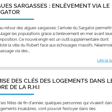
UES SARGASSES : ENLÈVEMENT VIA LE
RGATOR
au retour des algues sargasses, l'arrivée du Sargator permett
ulager les populations grâce à l'enlèvement en mer avant leu
position. Ce nouvel engin est un outil supplémentaire dont
 doté la ville du Robert face aux échouages massifs. Néanmoi
assage via des...
Lire la s
ISE DES CLÉS DES LOGEMENTS DANS L
RE DE LA R.H.I
 les fêtes de fin d'année, quelques personnes qui vivaient da
ogements insalubres, vont pouvoir festoyer dans des