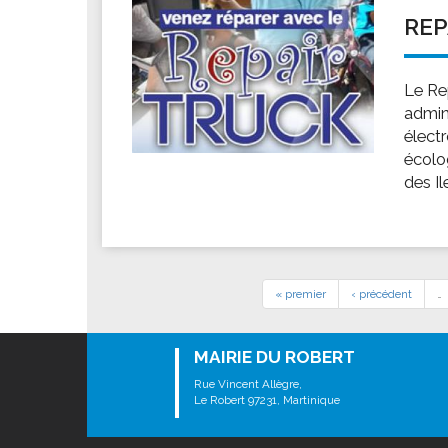
REP
Le Re
admini
élect
écolo
des Il
« premier
‹ précédent
…
MAIRIE DU ROBERT
Rue Vincent Allègre,
Le Robert 97231, Martinique