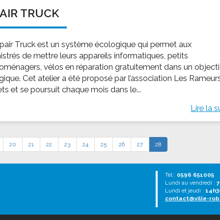
AIR TRUCK
pair Truck est un système écologique qui permet aux
strés de mettre leurs appareils informatiques, petits
roménagers, vélos en réparation gratuitement dans un objecti
gique. Cet atelier a été proposé par l’association Les Rameur
ets et se poursuit chaque mois dans le...
Lire la s
20
21
22
23
24
25
26
27
28
Tél :
0596 651005
Lundi au vendredi :
7
Lundi et jeudi :
14h3
contact@ville-rob