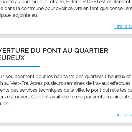
gnante aujourd'hui à la retraite, Hélène PIDERI est également
e dans la commune pour avoir œuvré en tant que conseillèr
pale, adjointe au...
Lire la s
ERTURE DU PONT AU QUARTIER
EUREUX
 un soulagement pour les habitants des quartiers L'heureux et
h au Vert-Pré. Après plusieurs semaines de travaux effectués
ents des services techniques de la ville, le pont qui relie les 
ers est ouvert. Ce pont avait été fermé par arrêté municipal s
uies...
Lire la s