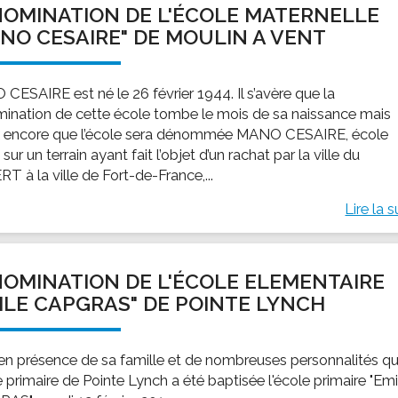
OMINATION DE L'ÉCOLE MATERNELLE
ssion locale
EMPLOI
LE SERVICE CULTUREL
Guide des activ
NO CESAIRE" DE MOULIN A VENT
ollèges et le lycée
Offres d'emploi
Les activités
nseil local des jeunes
SOCIAL-SOLIDARITÉ
CESAIRE est né le 26 février 1944. Il s’avère que la
ANCE
Le Centre Communal d'Action Social
ination de cette école tombe le mois de sa naissance mais
uration scolaire
Les aides sociales
 encore que l’école sera dénommée MANO CESAIRE, école
 sur un terrain ayant fait l’objet d’un rachat par la ville du
coles maternelles et primaire
Logement
T à la ville de Fort-de-France,...
es de loisirs - ALSH
Antenne Municipale de Développement et de
Cohésion Sociale
Lire la s
rtail famille
Epicerie sociale et solidaire "Rayon de Soleil"
TE ENFANCE
Bornes de collecte de l'ACISE
tantes maternelles
OMINATION DE L'ÉCOLE ELEMENTAIRE
crèches
ILE CAPGRAS" DE POINTE LYNCH
 en présence de sa famille et de nombreuses personnalités q
e primaire de Pointe Lynch a été baptisée l'école primaire "Emi