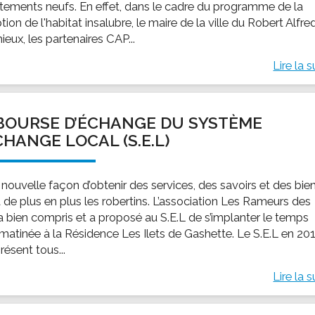
tements neufs. En effet, dans le cadre du programme de la
tion de l'habitat insalubre, le maire de la ville du Robert Alfre
eux, les partenaires CAP...
Lire la s
BOURSE D’ÉCHANGE DU SYSTÈME
CHANGE LOCAL (S.E.L)
 nouvelle façon d’obtenir des services, des savoirs et des bie
t de plus en plus les robertins. L’association Les Rameurs des
l’a bien compris et a proposé au S.E.L de s’implanter le temps
 matinée à la Résidence Les Ilets de Gashette. Le S.E.L en 20
résent tous...
Lire la s