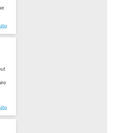
er.
uite
out
7
aire
uite