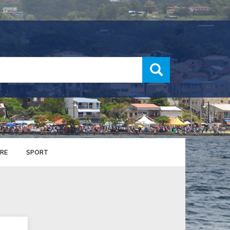
recherche
RE
SPORT
ENTS SPORTIFS
nts municipaux
S
u service des sports