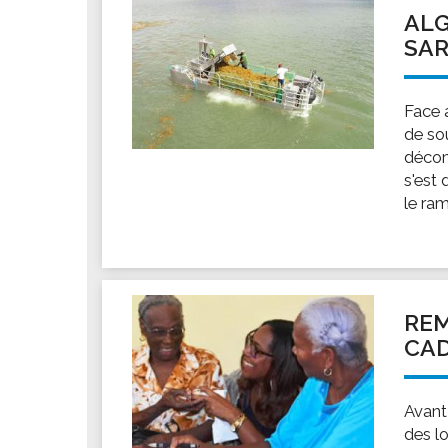
ALG
SA
Face 
de so
décom
s'est
le ram
REM
CAD
Avant
des l