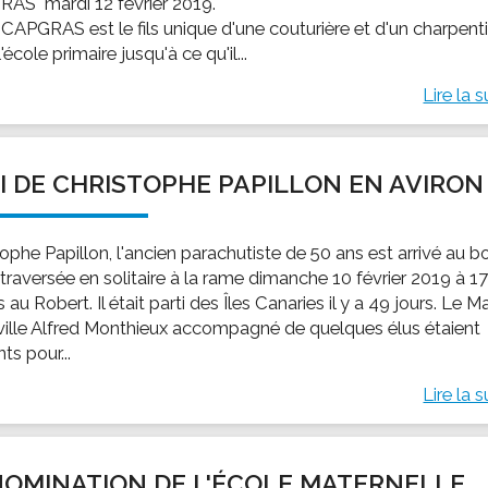
AS" mardi 12 février 2019.
CAPGRAS est le fils unique d'une couturière et d'un charpenti
 l'école primaire jusqu'à ce qu'il...
Lire la s
I DE CHRISTOPHE PAPILLON EN AVIRON
ophe Papillon, l'ancien parachutiste de 50 ans est arrivé au b
traversée en solitaire à la rame dimanche 10 février 2019 à 1
 au Robert. Il était parti des Îles Canaries il y a 49 jours. Le M
 ville Alfred Monthieux accompagné de quelques élus étaient
ts pour...
Lire la s
OMINATION DE L'ÉCOLE MATERNELLE