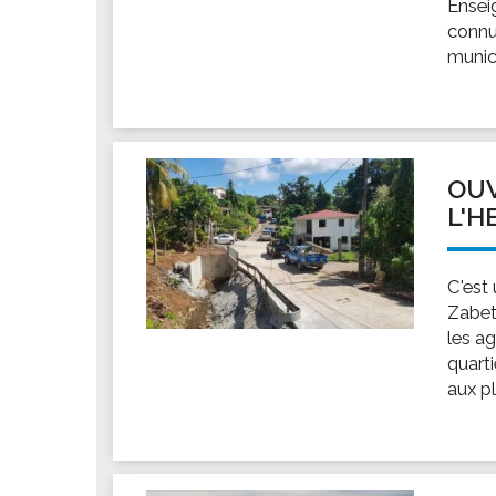
Ensei
connu
munici
OUV
L'H
C'est
Zabet
les ag
quarti
aux pl