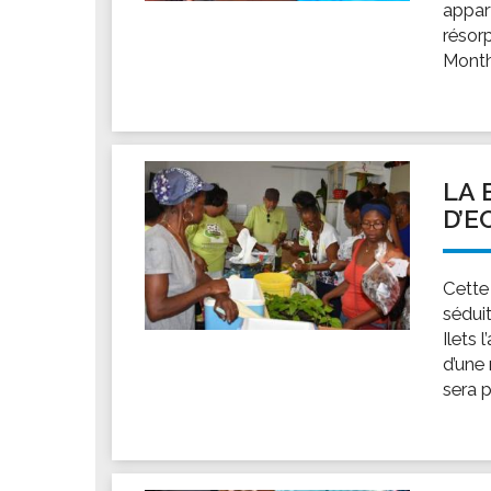
appar
résorp
Monthi
LA 
D’E
Cette
sédui
Ilets 
d’une
sera p