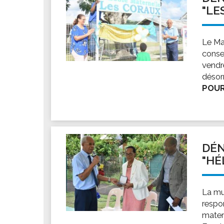
"LE
Le Ma
conse
vendre
désor
POUR
DÉN
"HÉ
La mu
respo
mater