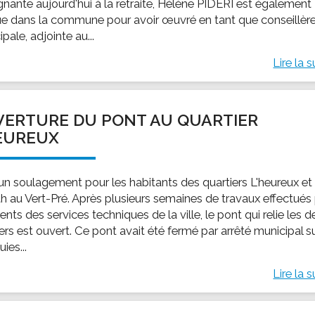
gnante aujourd'hui à la retraite, Hélène PIDERI est également
e dans la commune pour avoir œuvré en tant que conseillèr
pale, adjointe au...
Lire la s
ERTURE DU PONT AU QUARTIER
EUREUX
 un soulagement pour les habitants des quartiers L'heureux et
h au Vert-Pré. Après plusieurs semaines de travaux effectués
ents des services techniques de la ville, le pont qui relie les 
ers est ouvert. Ce pont avait été fermé par arrêté municipal s
uies...
Lire la s