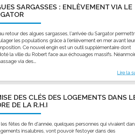
UES SARGASSES : ENLÈVEMENT VIA LE
RGATOR
au retour des algues sargasses, l'arrivée du Sargator permett
ulager les populations grâce à l'enlèvement en mer avant leu
position. Ce nouvel engin est un outil supplémentaire dont
 doté la ville du Robert face aux échouages massifs. Néanmoi
assage via des...
Lire la s
ISE DES CLÉS DES LOGEMENTS DANS L
RE DE LA R.H.I
 les fêtes de fin d'année, quelques personnes qui vivaient da
ogements insalubres, vont pouvoir festoyer dans des