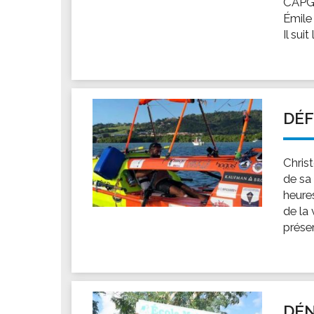
CAPGR
Les associations
Émile 
Les droits et obligations
Il suit
Faire une demande de subvention
Les activités des associations
VIE PRATIQUE
Les espaces numériques
DÉF
Infos baignade
Infos sargasse
Christ
Toilettes publiques
de sa 
heures
Stationnement
de la
Les marchés
présen
Le funéraire
Numéros d'urgence
SANTÉ
Annuaire santé
DÉN