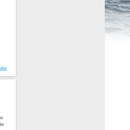
ités sportives
uite
ue
le