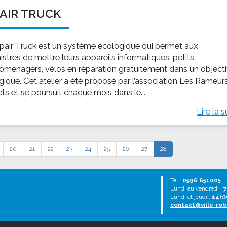
AIR TRUCK
pair Truck est un système écologique qui permet aux
strés de mettre leurs appareils informatiques, petits
roménagers, vélos en réparation gratuitement dans un objecti
gique. Cet atelier a été proposé par l’association Les Rameur
ets et se poursuit chaque mois dans le...
Lire la s
20
21
22
23
24
25
26
27
28
Tél :
0596 651005
Lundi au vendredi :
7
Lundi et jeudi :
14h3
contact@ville-rob