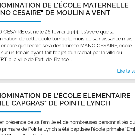
OMINATION DE L'ÉCOLE MATERNELLE
ssion locale
EMPLOI
LE SERVICE CULTUREL
Guide des activ
NO CESAIRE" DE MOULIN A VENT
ollèges et le lycée
Offres d'emploi
Les activités
nseil local des jeunes
SOCIAL-SOLIDARITÉ
CESAIRE est né le 26 février 1944. Il s’avère que la
ANCE
Le Centre Communal d'Action Social
ination de cette école tombe le mois de sa naissance mais
uration scolaire
Les aides sociales
 encore que l’école sera dénommée MANO CESAIRE, école
 sur un terrain ayant fait l’objet d’un rachat par la ville du
coles maternelles et primaire
Logement
T à la ville de Fort-de-France,...
es de loisirs - ALSH
Antenne Municipale de Développement et de
Cohésion Sociale
Lire la s
rtail famille
Epicerie sociale et solidaire "Rayon de Soleil"
TE ENFANCE
Bornes de collecte de l'ACISE
tantes maternelles
OMINATION DE L'ÉCOLE ELEMENTAIRE
crèches
ILE CAPGRAS" DE POINTE LYNCH
 en présence de sa famille et de nombreuses personnalités q
e primaire de Pointe Lynch a été baptisée l'école primaire "Emi