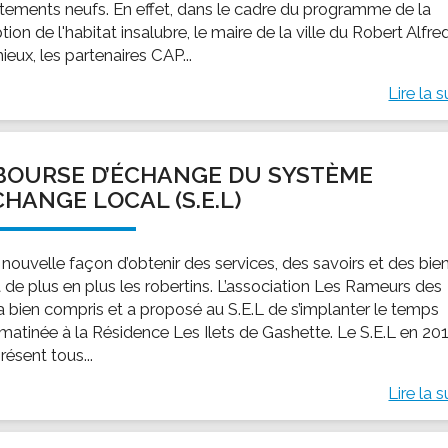
tements neufs. En effet, dans le cadre du programme de la
tion de l'habitat insalubre, le maire de la ville du Robert Alfre
eux, les partenaires CAP...
Lire la s
BOURSE D’ÉCHANGE DU SYSTÈME
CHANGE LOCAL (S.E.L)
 nouvelle façon d’obtenir des services, des savoirs et des bie
t de plus en plus les robertins. L’association Les Rameurs des
l’a bien compris et a proposé au S.E.L de s’implanter le temps
 matinée à la Résidence Les Ilets de Gashette. Le S.E.L en 20
résent tous...
Lire la s