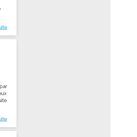
e
uite
 par
deux
uite
uite