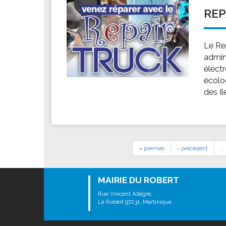
REP
Le Re
admini
élect
écolo
des Il
« premier
‹ précédent
…
MAIRIE DU ROBERT
Rue Vincent Allègre,
Le Robert 97231, Martinique