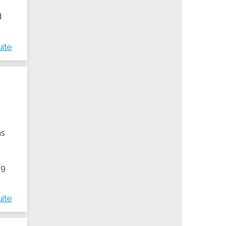
d
uite
ns
19
uite