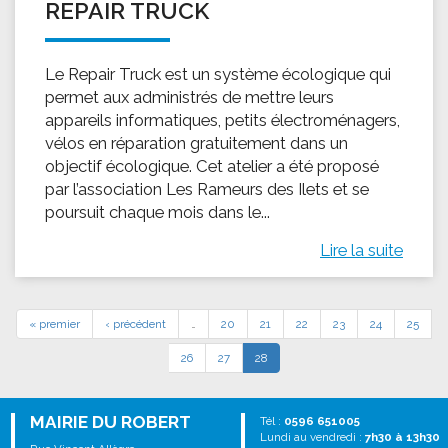
REPAIR TRUCK
Le Repair Truck est un système écologique qui
permet aux administrés de mettre leurs
appareils informatiques, petits électroménagers,
vélos en réparation gratuitement dans un
objectif écologique. Cet atelier a été proposé
par l’association Les Rameurs des Ilets et se
poursuit chaque mois dans le...
Lire la suite
« premier
‹ précédent
…
20
21
22
23
24
25
26
27
28
MAIRIE DU ROBERT
Tél :
0596 651005
Lundi au vendredi :
7h30 à 13h30