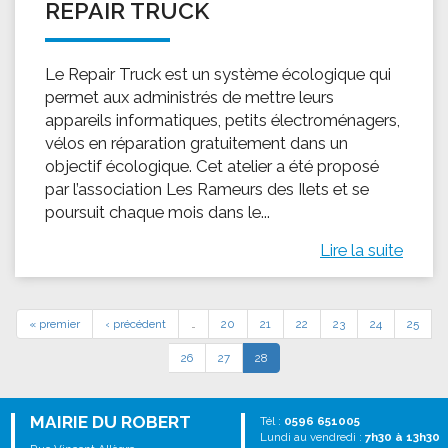
REPAIR TRUCK
Le Repair Truck est un système écologique qui
permet aux administrés de mettre leurs
appareils informatiques, petits électroménagers,
vélos en réparation gratuitement dans un
objectif écologique. Cet atelier a été proposé
par l’association Les Rameurs des Ilets et se
poursuit chaque mois dans le...
Lire la suite
« premier
‹ précédent
…
20
21
22
23
24
25
26
27
28
MAIRIE DU ROBERT
Tél :
0596 651005
Lundi au vendredi :
7h30 à 13h30