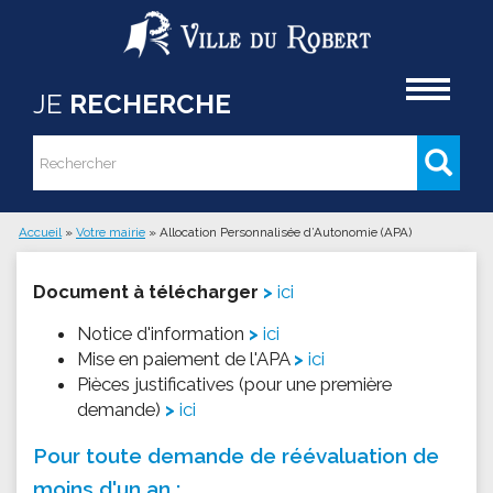
Aller au contenu principal
Accueil
JE
RECHERCHE
Rechercher
Formulaire de recherche
Accueil
»
Votre mairie
»
Allocation Personnalisée d’Autonomie (APA)
Vous êtes ici
Document à télécharger
ici
Notice d'information
ici
Mise en paiement de l'APA
ici
Pièces justificatives (pour une première
demande)
ici
Pour toute demande de réévaluation de
moins d'un an :