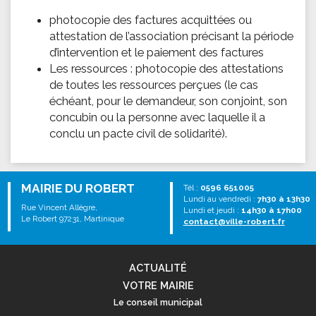
photocopie des factures acquittées ou
attestation de l’association précisant la période
d’intervention et le paiement des factures
Les ressources : photocopie des attestations
de toutes les ressources perçues (le cas
échéant, pour le demandeur, son conjoint, son
concubin ou la personne avec laquelle il a
conclu un pacte civil de solidarité).
MAIRIE DU ROBERT
Tél :
0596 651005
Lundi au vendredi :
7h30 à 13h30
Rue Vincent Allègre,
Lundi et jeudi :
14h30 à 17h00
Le Robert 97231, Martinique
contact@ville-robert.fr
ACTUALITÉ
VOTRE MAIRIE
Le conseil municipal