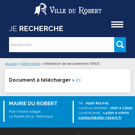
Aller au contenu principal
Accueil
JE
RECHERCHE
Rechercher
Formulaire de recherche
Accueil
»
Votre mairie
»
Attestation de raccordement SMDS
Vous êtes ici
Document à télécharger
ici
MAIRIE DU ROBERT
Tél :
0596 651005
Lundi au vendredi :
7h30 à 13h30
Rue Vincent Allègre,
Lundi et jeudi :
14h30 à 17h00
Le Robert 97231, Martinique
contact@ville-robert.fr