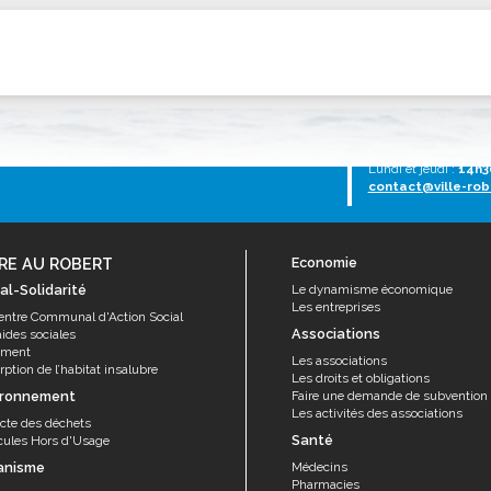
ssion locale
EMPLOI
LE SERVICE CULTUREL
Guide des activ
ollèges et le lycée
Offres d'emploi
Les activités
nseil local des jeunes
SOCIAL-SOLIDARITÉ
ANCE
Le Centre Communal d'Action Social
Tél :
0596 651005
Lundi au vendredi :
7
uration scolaire
Les aides sociales
Lundi et jeudi :
14h3
contact@ville-rob
coles maternelles et primaire
Logement
es de loisirs - ALSH
Antenne Municipale de Développement et de
Cohésion Sociale
rtail famille
RE AU ROBERT
Economie
Epicerie sociale et solidaire "Rayon de Soleil"
al-Solidarité
Le dynamisme économique
TE ENFANCE
Les entreprises
Bornes de collecte de l'ACISE
entre Communal d'Action Social
tantes maternelles
Associations
aides sociales
ement
crèches
Les associations
ption de l’habitat insalubre
Les droits et obligations
ironnement
Faire une demande de subvention
Les activités des associations
ecte des déchets
Santé
cules Hors d'Usage
anisme
Médecins
Pharmacies