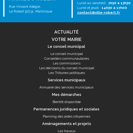
Lundi au vendredi :
7h30 à 13h30
Rue Vincent Allègre,
Lundi et jeudi :
14h30 à 17h00
Le Robert 97231, Martinique
contact@ville-robert.fr
ACTUALITÉ
VOTRE MAIRIE
Le conseil municipal
Le conseil municipal
Conseillers communautaires
Les commissions
Les décisions du conseil municipal
Les Tribunes politiques
Services municipaux
Annuaire des services municipaux
Mes démarches
Bientôt disponible
Permanences juridiques et sociales
Planning des aides citoyennes
Aménagements et projets
Les travaux