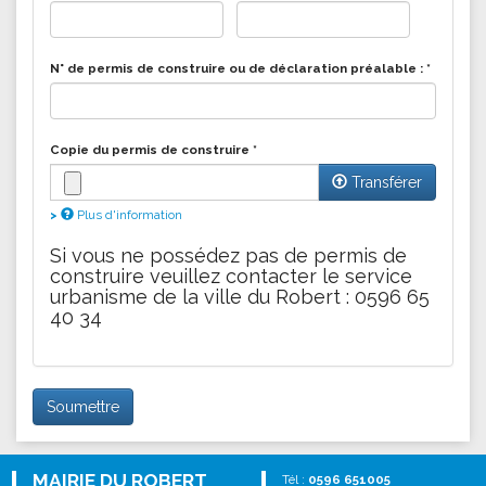
N° de permis de construire ou de déclaration préalable :
*
Copie du permis de construire
*
Transférer
Plus d'information
Les fichiers doivent peser moins de
2 Mo
.
Si vous ne possédez pas de permis de
construire veuillez contacter le service
Extensions autorisées :
gif jpg jpeg png pdf
.
urbanisme de la ville du Robert : 0596 65
40 34
Soumettre
MAIRIE DU ROBERT
Tél :
0596 651005