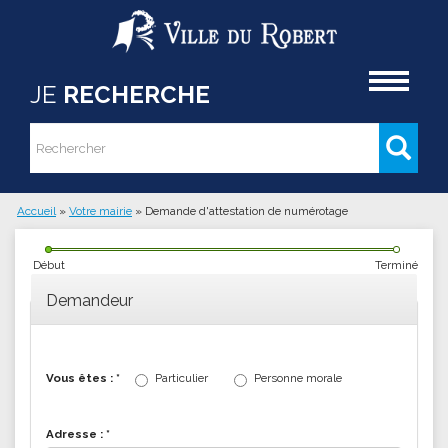
Aller au contenu principal
Accueil
JE
RECHERCHE
Rechercher
Formulaire de recherche
Accueil
»
Votre mairie
»
Demande d'attestation de numérotage
Vous êtes ici
Début
Terminé
Demandeur
Vous êtes :
*
Particulier
Personne morale
Adresse :
*