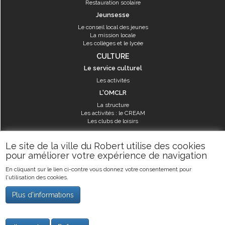
Restauration scolaire
Jeunsesse
Le conseil local des jeunes
La mission locale
Les collèges et le lycée
CULTURE
Le service culturel
Les activités
L'OMCLR
La structure
Les activités : le CREAM
Les clubs de loisirs
SPORT
Le site de la ville du Robert utilise des cookies
Les équipements sportifs
pour améliorer votre expérience de navigation
Les aménagements municipaux
En cliquant sur le lien ci-contre vous donnez votre consentement pour
Les activités
l'utilisation des cookies.
Les activités du service des sports
Guide des activités sportives
Plus d'informations
©2019
Ville du Robert
-
Mentions légales