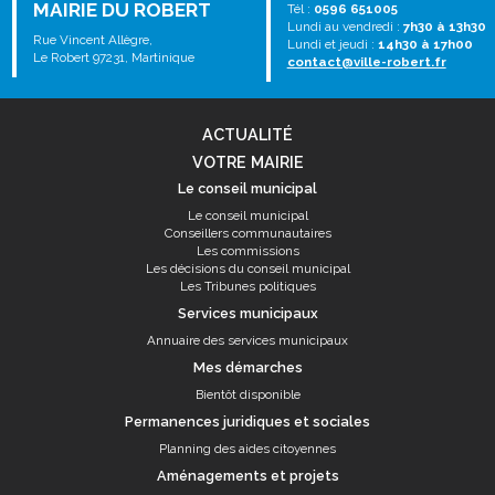
MAIRIE DU ROBERT
Tél :
0596 651005
Lundi au vendredi :
7h30 à 13h30
Rue Vincent Allègre,
Lundi et jeudi :
14h30 à 17h00
Le Robert 97231, Martinique
contact@ville-robert.fr
ACTUALITÉ
VOTRE MAIRIE
Le conseil municipal
Le conseil municipal
Conseillers communautaires
Les commissions
Les décisions du conseil municipal
Les Tribunes politiques
Services municipaux
Annuaire des services municipaux
Mes démarches
Bientôt disponible
Permanences juridiques et sociales
Planning des aides citoyennes
Aménagements et projets