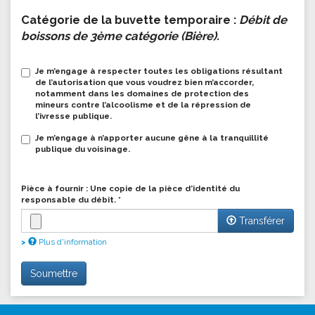
Catégorie de la buvette temporaire :
Débit de
boissons de 3ème catégorie (Bière)
.
Je m’engage à respecter toutes les obligations résultant
de l’autorisation que vous voudrez bien m’accorder,
notamment dans les domaines de protection des
mineurs contre l’alcoolisme et de la répression de
l’ivresse publique.
Je m’engage à n’apporter aucune gêne à la tranquillité
publique du voisinage.
Engagement
*
Pièce à fournir : Une copie de la pièce d’identité du
responsable du débit.
*
Transférer
Plus d'information
Les fichiers doivent peser moins de
2 Mo
.
Soumettre
Extensions autorisées :
gif jpg jpeg png pdf
.