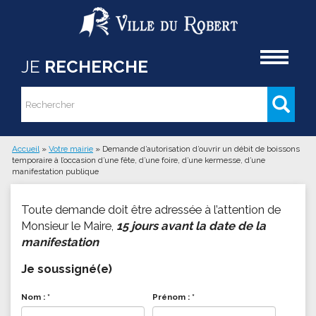
Aller au contenu principal
Accueil
JE
RECHERCHE
Rechercher
Formulaire de recherche
Accueil
»
Votre mairie
»
Demande d’autorisation d’ouvrir un débit de boissons
temporaire à l’occasion d’une fête, d’une foire, d’une kermesse, d’une
Vous êtes ici
manifestation publique
Toute demande doit être adressée à l’attention de
Monsieur le Maire,
15 jours avant la date de la
manifestation
Je soussigné(e)
Nom :
*
Prénom :
*