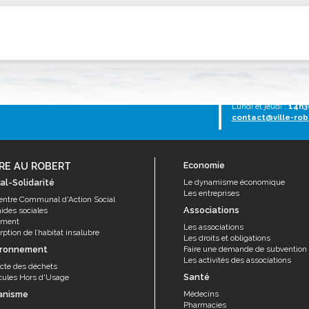
ssion locale
EMPLOI
LE SERVICE CULTUREL
Guide des activ
ollèges et le lycée
Offres d'emploi
Les activités
nseil local des jeunes
SOCIAL-SOLIDARITÉ
ANCE
Le Centre Communal d'Action Social
Tél :
0596 651005
Lundi au vendredi :
7
uration scolaire
Les aides sociales
Lundi et jeudi :
14h3
contact@ville-rob
coles maternelles et primaire
Logement
es de loisirs - ALSH
Antenne Municipale de Développement et de
Cohésion Sociale
rtail famille
RE AU ROBERT
Economie
Epicerie sociale et solidaire "Rayon de Soleil"
al-Solidarité
Le dynamisme économique
TE ENFANCE
Les entreprises
Bornes de collecte de l'ACISE
entre Communal d'Action Social
tantes maternelles
Associations
aides sociales
ement
crèches
Les associations
ption de l’habitat insalubre
Les droits et obligations
ironnement
Faire une demande de subvention
Les activités des associations
ecte des déchets
Santé
cules Hors d'Usage
anisme
Médecins
Pharmacies