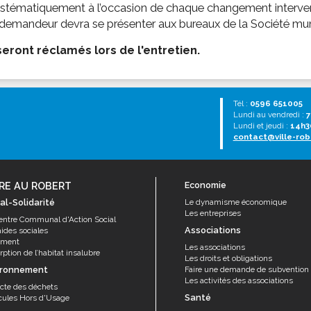
ystématiquement à l’occasion de chaque changement intervena
 demandeur devra se présenter aux bureaux de la Société muni 
eront réclamés lors de l'entretien.
Tél :
0596 651005
Lundi au vendredi :
7
Lundi et jeudi :
14h3
contact@ville-rob
RE AU ROBERT
Economie
al-Solidarité
Le dynamisme économique
Les entreprises
entre Communal d'Action Social
Associations
aides sociales
ement
Les associations
ption de l’habitat insalubre
Les droits et obligations
ironnement
Faire une demande de subvention
Les activités des associations
ecte des déchets
Santé
cules Hors d'Usage