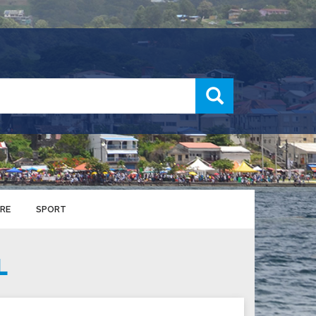
recherche
RE
SPORT
ENTS SPORTIFS
L
nts municipaux
S
u service des sports