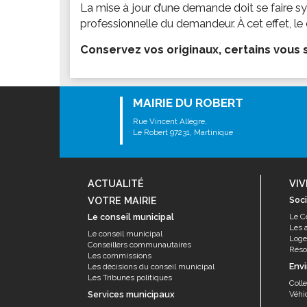
Les associations
La mise à jour d’une demande doit se faire s
professionnelle du demandeur. À cet effet, le
Les droits et obligations
Faire une demande de subvention
Conservez vos originaux, certains vous s
Les activités des associations
VIE PRATIQUE
MAIRIE DU ROBERT
Les espaces numériques
Rue Vincent Allègre,
Infos baignade
Le Robert 97231, Martinique
Infos sargasse
Toilettes publiques
ACTUALITÉ
VIV
Stationnement
VOTRE MAIRIE
Soci
Les marchés
Le conseil municipal
Le C
Les 
Le funéraire
Le conseil municipal
Log
Conseillers communautaires
Résor
Numéros d'urgence
Les commissions
Env
Les décisions du conseil municipal
Les Tribunes politiques
SANTÉ
Coll
Services municipaux
Véhi
Annuaire santé