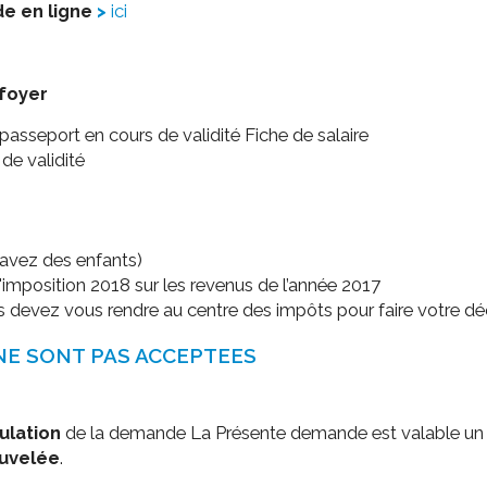
e en ligne
ici
ssion locale
EMPLOI
LE SERVICE CULTUREL
Guide des activ
ollèges et le lycée
Offres d'emploi
Les activités
nseil local des jeunes
foyer
SOCIAL-SOLIDARITÉ
ANCE
Le Centre Communal d'Action Social
passeport en cours de validité Fiche de salaire
de validité
uration scolaire
Les aides sociales
coles maternelles et primaire
Logement
es de loisirs - ALSH
Antenne Municipale de Développement et de
Cohésion Sociale
rtail famille
s avez des enfants)
Epicerie sociale et solidaire "Rayon de Soleil"
position 2018 sur les revenus de l’année 2017
TE ENFANCE
 devez vous rendre au centre des impôts pour faire votre déc
Bornes de collecte de l'ACISE
tantes maternelles
NE SONT PAS ACCEPTEES
crèches
ulation
de la demande La Présente demande est valable un 
uvelée
.