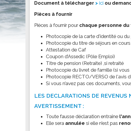
Document à télécharger
ici
ou demand
Conseillers communautaires
Véhicules Hors d'Usage
La mi
Les commissions
Pièces à fournir
Déchetterie
Les c
MARCHÉS PUBLICS
Bornes de tri
Le co
Pièces à fournir pour
chaque personne du 
Consultez les marchés
Collecte des déchets
ENF
Photocopie de la carte d'identité ou du 
Tri bô kay
PRÉSENTATION DU ROBERT
Photocopie du titre de séjours en cours 
Resta
Attestation de Caf
Histoire
TOURISME
Les é
Coupon d’Assedic (Pôle Emploi)
Les anciens maires
Les îlets
Centr
Titre de pension (Retraite) ,si retraité
Les personnalités
Les activités
Le po
Photocopie du livret de famille (si vou
Photocopie RECTO/VERSO de l'avis d'im
La restauration
SERVICES MUNICIPAUX
PETI
Si vous n’avez pas ces documents, vous
Les sites à visiter
Annuaire des services municipaux
Assis
LES DECLARATIONS DE REVENUS 
ECONOMIE
Les 
MES DÉMARCHES
AVERTISSEMENT :
Le dynamisme économique
Faîtes vos démarches en ligne
Les entreprises
Toute fausse déclaration entraîne
l'ann
Elle sera
annulée
si elle n’est pas
reno
ASSOCIATIONS