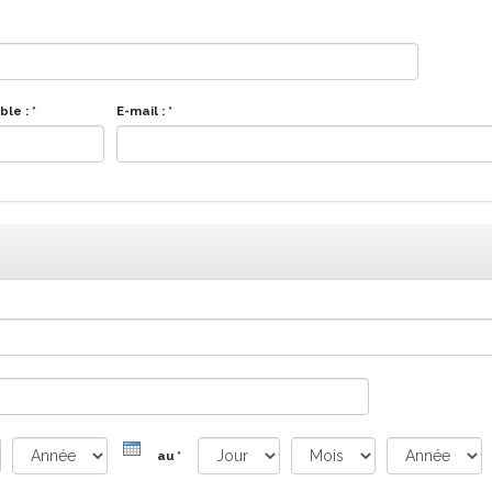
ble :
*
E-mail :
*
au
*
Année
Jour
Mois
Année