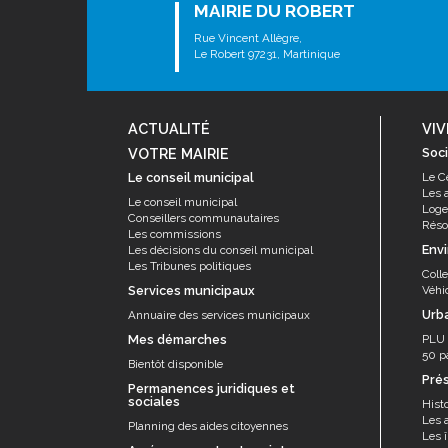
MAIRIE DU ROBERT
Rue Vincent Allègre,
Le Robert 97231, Martinique
ACTUALITÉ
VIV
VOTRE MAIRIE
Soci
Le conseil municipal
Le C
Les 
Le conseil municipal
Log
Conseillers communautaires
Résor
Les commissions
Env
Les décisions du conseil municipal
Les Tribunes politiques
Coll
Services municipaux
Véhi
Urb
Annuaire des services municipaux
Mes démarches
PLU
50 p
Bientôt disponible
Pré
Permanences juridiques et
sociales
Histo
Les 
Planning des aides citoyennes
Les î