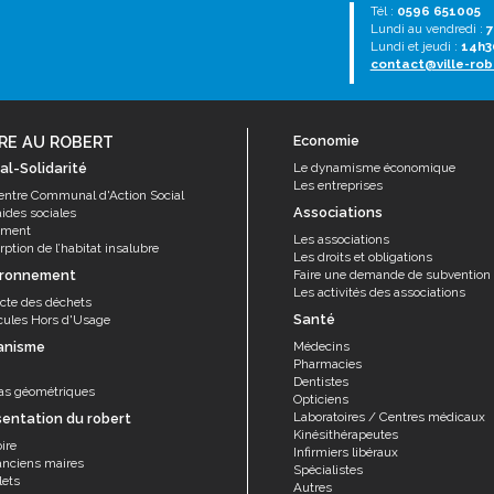
Tél :
0596 651005
Lundi au vendredi :
7
Lundi et jeudi :
14h3
contact@ville-rob
RE AU ROBERT
Economie
al-Solidarité
Le dynamisme économique
Les entreprises
entre Communal d'Action Social
Associations
aides sociales
ement
Les associations
ption de l’habitat insalubre
Les droits et obligations
ironnement
Faire une demande de subvention
Les activités des associations
ecte des déchets
Santé
cules Hors d'Usage
anisme
Médecins
Pharmacies
Dentistes
as géométriques
Opticiens
Laboratoires / Centres médicaux
sentation du robert
Kinésithérapeutes
ire
Infirmiers libéraux
anciens maires
Spécialistes
lets
Autres