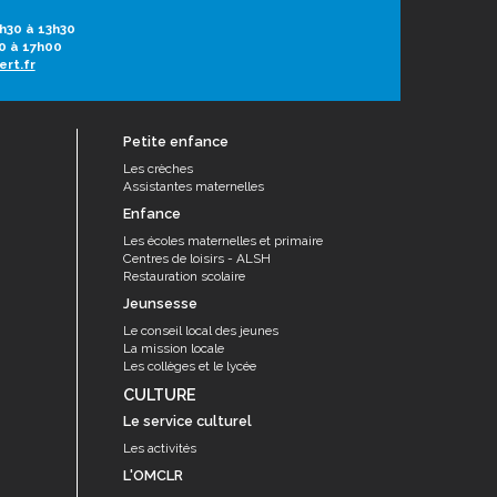
h30 à 13h30
0 à 17h00
ert.fr
Petite enfance
Les crèches
Assistantes maternelles
Enfance
Les écoles maternelles et primaire
Centres de loisirs - ALSH
Restauration scolaire
Jeunsesse
Le conseil local des jeunes
La mission locale
Les collèges et le lycée
CULTURE
Le service culturel
Les activités
L'OMCLR