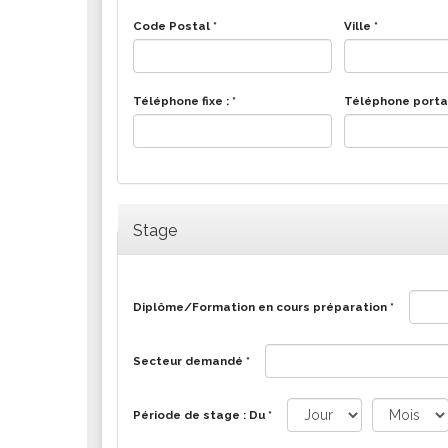
Les associations
Code Postal
*
Ville
*
Les droits et obligations
Faire une demande de subvention
Les activités des associations
Téléphone fixe :
*
Téléphone porta
VIE PRATIQUE
Les espaces numériques
Infos baignade
Infos sargasse
Stage
Toilettes publiques
Stationnement
Diplôme/Formation en cours préparation
*
Les marchés
Le funéraire
Secteur demandé
*
Numéros d'urgence
SANTÉ
Période de stage : Du
*
Annuaire santé
Jour
Mois