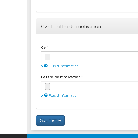
Cv et Lettre de motivation
Cv
*
Plus d'information
Les fichiers doivent peser moins de
2
Lettre de motivation
*
Extensions autorisées :
gif jpg jpeg
Plus d'information
Les fichiers doivent peser moins de
2
Extensions autorisées :
gif jpg jpeg
Soumettre