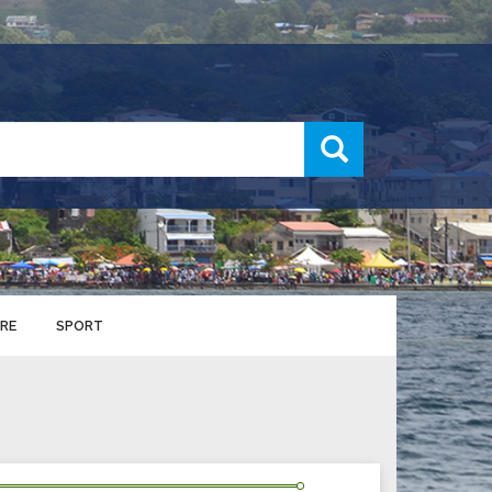
recherche
RE
SPORT
ENTS SPORTIFS
nts municipaux
S
u service des sports