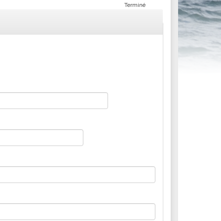
Terminé
ités sportives