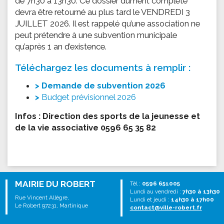
de 7h30 à 13h30. Ce dossier dûment complété
devra être retourné au plus tard le VENDREDI 3
JUILLET 2026. Il est rappelé qu’une association ne
peut prétendre à une subvention municipale
qu’après 1 an d’existence.
Téléchargez les documents à remplir :
Demande de subvention 2026
Budget prévisionnel 2026
Infos : Direction des sports de la jeunesse et
de la vie associative 0596 65 35 82
MAIRIE DU ROBERT
Tél :
0596 651005
Lundi au vendredi :
7h30 à 13h30
Rue Vincent Allègre,
Lundi et jeudi :
14h30 à 17h00
Le Robert 97231, Martinique
contact@ville-robert.fr