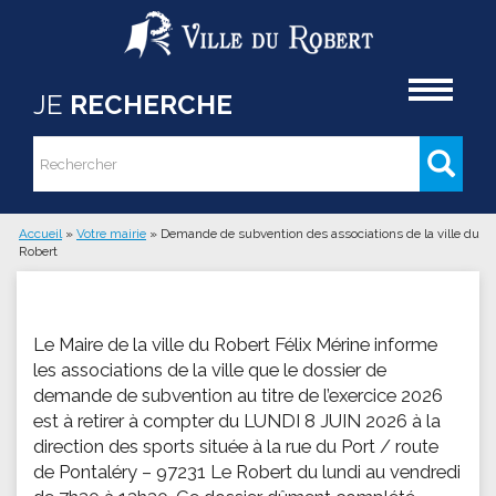
Aller au contenu principal
Accueil
JE
RECHERCHE
Rechercher
Formulaire de recherche
Accueil
»
Votre mairie
»
Demande de subvention des associations de la ville du
Robert
Vous êtes ici
Le Maire de la ville du Robert Félix Mérine informe
les associations de la ville que le dossier de
demande de subvention au titre de l’exercice 2026
est à retirer à compter du LUNDI 8 JUIN 2026 à la
direction des sports située à la rue du Port / route
de Pontaléry – 97231 Le Robert du lundi au vendredi