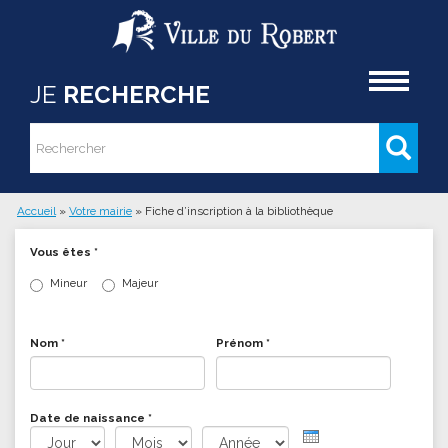
Aller au contenu principal
Accueil
JE
RECHERCHE
Rechercher
Formulaire de recherche
Accueil
»
Votre mairie
»
Fiche d’inscription à la bibliothèque
Vous êtes ici
Vous êtes
*
Mineur
Majeur
Nom
*
Prénom
*
Date de naissance
*