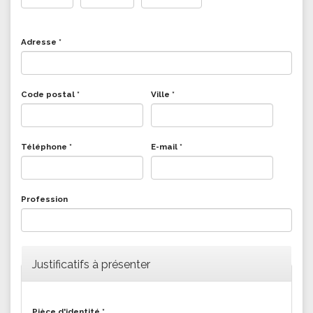
Jour
Mois
Année
Adresse
*
Code postal
*
Ville
*
Téléphone
*
E-mail
*
Profession
Justificatifs à présenter
Pièce d'identité
*