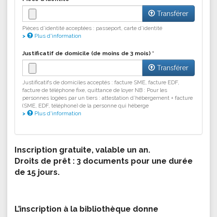
Transférer
Pièces d’identité acceptées : passeport, carte d’identité
Plus d'information
Les fichiers doivent peser moins de
2 Mo
.
Justificatif de domicile (de moins de 3 mois)
*
Extensions autorisées :
gif jpg jpeg png pdf
.
Transférer
Justificatifs de domiciles acceptés : facture SME, facture EDF,
facture de téléphone fixe, quittance de loyer NB : Pour les
personnes logées par un tiers : attestation d’hébergement + facture
(SME, EDF, téléphone) de la personne qui héberge
Plus d'information
Les fichiers doivent peser moins de
2 Mo
.
Extensions autorisées :
gif jpg jpeg png pdf
.
Inscription gratuite, valable un an.
Droits de prêt : 3 documents pour une durée
de 15 jours.
L’inscription à la bibliothèque donne