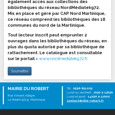
également accès aux collections des
bibliothèques du réseau NordMédiatek972.
Mis en place et géré par CAP Nord Martinique,
ce réseau comprend les bibliothèques des 18
communes du nord de la Martinique.
Tout lecteur inscrit peut emprunter 2
ouvrages dans les bibliothèques du réseau, en
plus du quota autorisé par sa bibliothèque de
rattachement. Le catalogue est consultable
sur le portail
www.nordmediatek972.fr
Soumettre
MAIRIE DU ROBERT
Tél :
0596 651005
Lundi au vendredi :
7h30 à 13h30
Rue Vincent Allègre,
Lundi et jeudi :
14h30 à 17h00
Le Robert 97231, Martinique
contact@ville-robert.fr