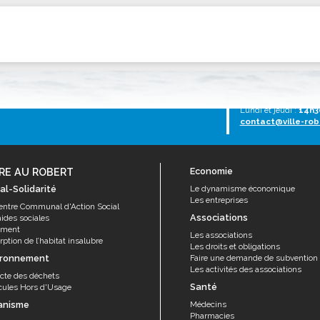
ssion locale
EMPLOI
LE SERVICE CULTUREL
Guide des activ
ollèges et le lycée
Offres d'emploi
Les activités
nseil local des jeunes
SOCIAL-SOLIDARITÉ
ANCE
Le Centre Communal d'Action Social
Tél :
0596 651005
Lundi au vendredi :
7
uration scolaire
Les aides sociales
Lundi et jeudi :
14h3
contact@ville-rob
coles maternelles et primaire
Logement
es de loisirs - ALSH
Antenne Municipale de Développement et de
Cohésion Sociale
rtail famille
RE AU ROBERT
Economie
Epicerie sociale et solidaire "Rayon de Soleil"
al-Solidarité
Le dynamisme économique
TE ENFANCE
Les entreprises
Bornes de collecte de l'ACISE
entre Communal d'Action Social
tantes maternelles
Associations
aides sociales
ement
crèches
Les associations
ption de l’habitat insalubre
Les droits et obligations
ironnement
Faire une demande de subvention
Les activités des associations
ecte des déchets
Santé
cules Hors d'Usage
anisme
Médecins
Pharmacies