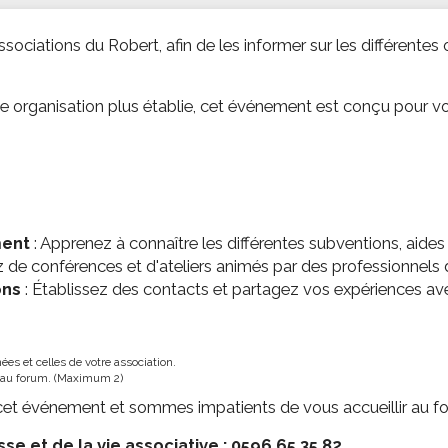
ssion locale
EMPLOI
LE SERVICE CULTUREL
Guide des activ
sociations du Robert, afin de les informer sur les différente
ollèges et le lycée
Offres d'emploi
Les activités
nseil local des jeunes
SOCIAL-SOLIDARITÉ
 organisation plus établie, cet événement est conçu pour vo
ANCE
Le Centre Communal d'Action Social
uration scolaire
Les aides sociales
coles maternelles et primaire
Logement
es de loisirs - ALSH
Antenne Municipale de Développement et de
Cohésion Sociale
rtail famille
ment
: Apprenez à connaître les différentes subventions, aide
Epicerie sociale et solidaire "Rayon de Soleil"
ez de conférences et d'ateliers animés par des professionnels 
TE ENFANCE
Bornes de collecte de l'ACISE
ons
: Établissez des contacts et partagez vos expériences ave
tantes maternelles
crèches
es et celles de votre association.
r au forum. (Maximum 2)
cet événement et sommes impatients de vous accueillir au f
se et de la vie associative : 0596 65 35 82