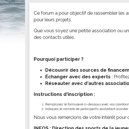
Conseillers communautaires
Véhicules Hors d'Usage
La mi
Ce forum a pour objectif de rassembler les as
Les commissions
Déchetterie
Les c
pour leurs projets.
MARCHÉS PUBLICS
Bornes de tri
Le co
Que vous soyez une petite association ou une
Consultez les marchés
Collecte des déchets
ENF
des contacts utiles.
Tri bô kay
PRÉSENTATION DU ROBERT
Resta
Histoire
TOURISME
Les é
Pourquoi participer ?
Les anciens maires
Les îlets
Centr
Les personnalités
Les activités
Le po
Découvrir des sources de finance
Échanger avec des experts
: Profit
La restauration
SERVICES MUNICIPAUX
PETI
Réseauter avec d'autres associati
Les sites à visiter
Annuaire des services municipaux
Assis
Instructions d'inscription :
ECONOMIE
Les 
MES DÉMARCHES
Le dynamisme économique
Remplissez le formulaire ci-dessous avec vos coordonné
Faîtes vos démarches en ligne
Indiquez le nombre de participants souhaitant assiste
Les entreprises
Nous vous remercions de votre intérêt pour 
ASSOCIATIONS
INFOS : Direction des sports de la jeunes