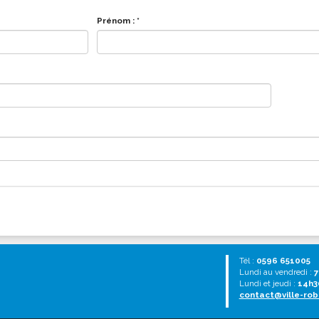
Prénom :
*
Tél :
0596 651005
Lundi au vendredi :
7
Lundi et jeudi :
14h3
contact@ville-rob