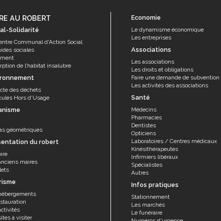
RE AU ROBERT
Economie
al-Solidarité
Le dynamisme économique
Les entreprises
entre Communal d'Action Social
Associations
aides sociales
ement
Les associations
ption de l’habitat insalubre
Les droits et obligations
ironnement
Faire une demande de subvention
Les activités des associations
ecte des déchets
Santé
cules Hors d'Usage
anisme
Médecins
Pharmacies
Dentistes
as géométriques
Opticiens
Laboratoires / Centres médicaux
sentation du robert
Kinésithérapeutes
ire
Infirmiers libéraux
anciens maires
Spécialistes
lets
Autres
risme
Infos pratiques
hébergements
Stationnement
stauration
Les marchés
ctivités
Le funéraire
ites à visiter
Numéros d'urgence