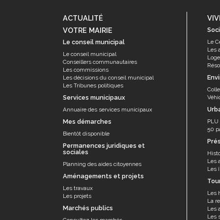
ACTUALITÉ
VIV
VOTRE MAIRIE
Soci
Le conseil municipal
Le C
Les 
Le conseil municipal
Log
Conseillers communautaires
Résor
Les commissions
Env
Les décisions du conseil municipal
Les Tribunes politiques
Coll
Services municipaux
Véhi
Urb
Annuaire des services municipaux
Mes démarches
PLU
50 p
Bientôt disponible
Pré
Permanences juridiques et
sociales
Histo
Les 
Planning des aides citoyennes
Les î
Aménagements et projets
Tou
Les travaux
Les 
Les projets
La re
Marchés publics
Les a
Les s
Consultez les marchés