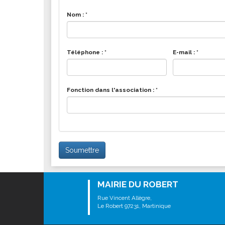
Nom :
*
Téléphone :
*
E-mail :
*
Fonction dans l'association :
*
Soumettre
MAIRIE DU ROBERT
Rue Vincent Allègre,
Le Robert 97231, Martinique