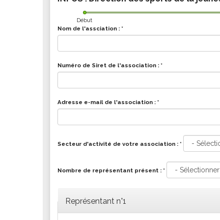
Les associations
Les droits et obligations
Début
Nom de l'assciation :
*
Faire une demande de subvention
Les activités des associations
VIE PRATIQUE
Numéro de Siret de l'association :
*
Les espaces numériques
Infos baignade
Adresse e-mail de l'association :
*
Infos sargasse
Toilettes publiques
Stationnement
Secteur d'activité de votre association :
*
Les marchés
Le funéraire
Nombre de représentant présent :
*
Numéros d'urgence
SANTÉ
Représentant n°1
Annuaire santé