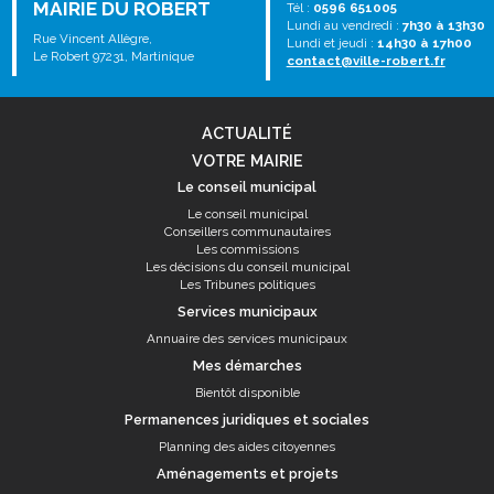
MAIRIE DU ROBERT
Tél :
0596 651005
Lundi au vendredi :
7h30 à 13h30
Rue Vincent Allègre,
Lundi et jeudi :
14h30 à 17h00
Le Robert 97231, Martinique
contact@ville-robert.fr
ACTUALITÉ
VOTRE MAIRIE
Le conseil municipal
Le conseil municipal
Conseillers communautaires
Les commissions
Les décisions du conseil municipal
Les Tribunes politiques
Services municipaux
Annuaire des services municipaux
Mes démarches
Bientôt disponible
Permanences juridiques et sociales
Planning des aides citoyennes
Aménagements et projets