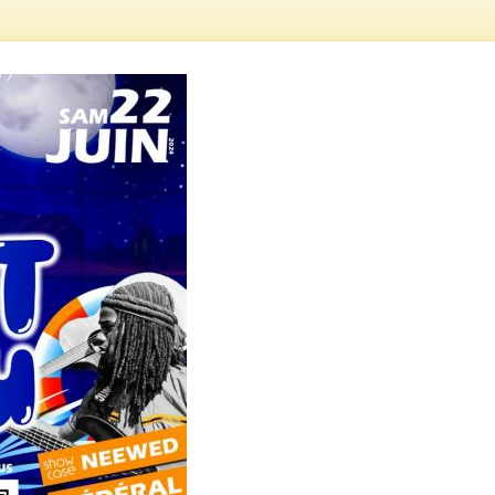
ssion locale
EMPLOI
LE SERVICE CULTUREL
Guide des activ
ollèges et le lycée
Offres d'emploi
Les activités
nseil local des jeunes
SOCIAL-SOLIDARITÉ
ANCE
Le Centre Communal d'Action Social
uration scolaire
Les aides sociales
coles maternelles et primaire
Logement
es de loisirs - ALSH
Antenne Municipale de Développement et de
Cohésion Sociale
rtail famille
Epicerie sociale et solidaire "Rayon de Soleil"
TE ENFANCE
Bornes de collecte de l'ACISE
tantes maternelles
crèches