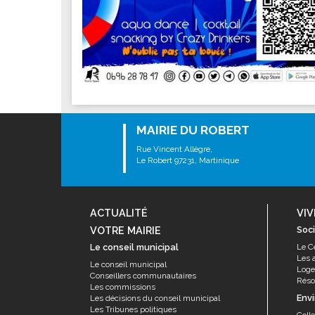
Les associations
Les droits et obligations
Faire une demande de subvention
Les activités des associations
VIE PRATIQUE
Les espaces numériques
MAIRIE DU ROBERT
Infos baignade
Rue Vincent Allègre,
Infos sargasse
Le Robert 97231, Martinique
Toilettes publiques
Stationnement
ACTUALITÉ
VIV
Les marchés
VOTRE MAIRIE
Soci
Le funéraire
Le conseil municipal
Le C
Les 
Numéros d'urgence
Le conseil municipal
Log
Conseillers communautaires
Résor
SANTÉ
Les commissions
Env
Les décisions du conseil municipal
Annuaire santé
Les Tribunes politiques
Coll