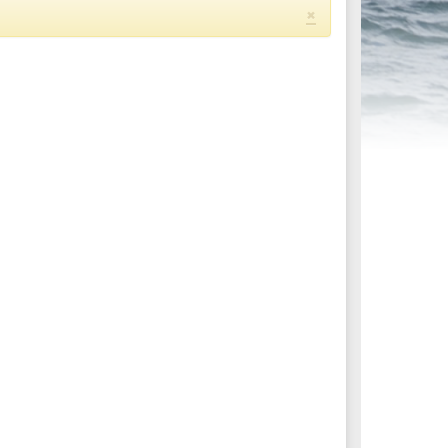
×
ités sportives