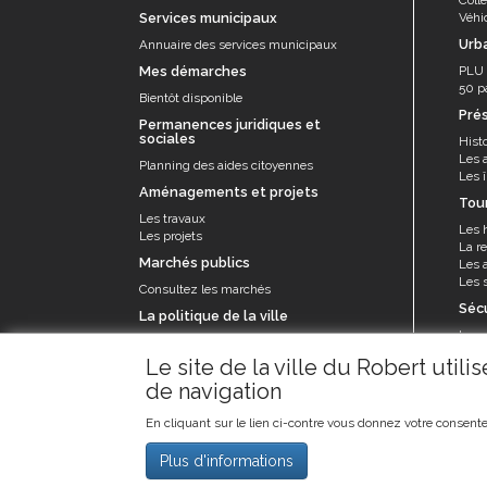
Services municipaux
Véhi
Urb
Annuaire des services municipaux
Mes démarches
PLU
50 p
Bientôt disponible
Pré
Permanences juridiques et
sociales
Histo
Les 
Planning des aides citoyennes
Les î
Aménagements et projets
Tou
Les travaux
Les 
Les projets
La re
Marchés publics
Les a
Les s
Consultez les marchés
Séc
La politique de la ville
La p
Le contrat de ville et appel à projets
Le se
Le site de la ville du Robert util
prév
de navigation
Les 
En cliquant sur le lien ci-contre vous donnez votre consente
Plus d'informations