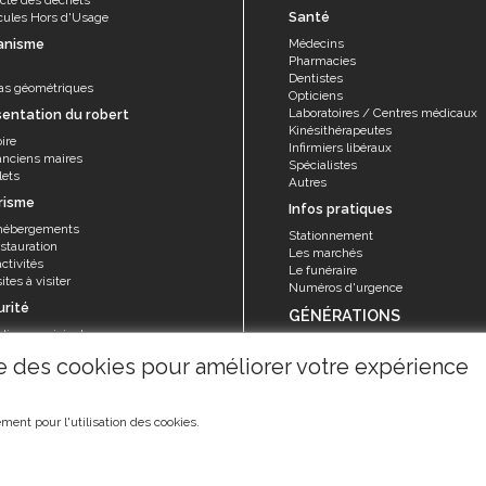
Santé
cules Hors d'Usage
anisme
Médecins
Pharmacies
Dentistes
as géométriques
Opticiens
Laboratoires / Centres médicaux
sentation du robert
Kinésithérapeutes
ire
Infirmiers libéraux
anciens maires
Spécialistes
lets
Autres
risme
Infos pratiques
hébergements
Stationnement
stauration
Les marchés
ctivités
Le funéraire
ites à visiter
Numéros d'urgence
urité
GÉNÉRATIONS
olice municipale
Seniors
rvice sécurité, réglementation et
ise des cookies pour améliorer votre expérience
Animations et activités
ention
La Maison de retraite "Les Filaos"
risques majeurs
ment pour l'utilisation des cookies.
©2019
Ville du Robert
-
Mentions légales