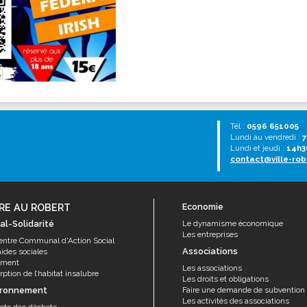
Tél :
0596 651005
Lundi au vendredi :
7
Lundi et jeudi :
14h3
contact@ville-rob
RE AU ROBERT
Economie
al-Solidarité
Le dynamisme économique
Les entreprises
entre Communal d'Action Social
Associations
aides sociales
ement
Les associations
ption de l’habitat insalubre
Les droits et obligations
ironnement
Faire une demande de subvention
Les activités des associations
ecte des déchets