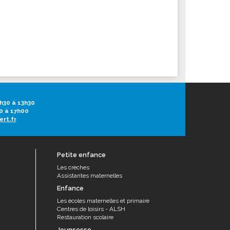
h30 à 13h30
0 à 17h00
ert.fr
Petite enfance
Les crèches
Assistantes maternelles
Enfance
Les écoles maternelles et primaire
Centres de loisirs - ALSH
Restauration scolaire
Jeunsesse