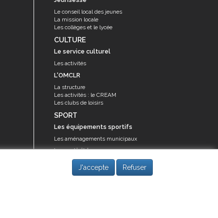
Le conseil local des jeunes
La mission locale
Les collèges et le lycée
CULTURE
Le service culturel
Les activités
L'OMCLR
La structure
Les activités : le CREAM
Les clubs de loisirs
SPORT
Les équipements sportifs
Les aménagements municipaux
Les activités
Les activités du service des sports
J'accepte
Refuser
Guide des activités sportives