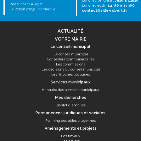
Lundi au vendredi :
7h30 à 13h30
Rue Vincent Allègre,
Lundi et jeudi :
14h30 à 17h00
Le Robert 97231, Martinique
contact@ville-robert.fr
ACTUALITÉ
VOTRE MAIRIE
Le conseil municipal
Le conseil municipal
Conseillers communautaires
Les commissions
Les décisions du conseil municipal
Les Tribunes politiques
Services municipaux
Annuaire des services municipaux
Mes démarches
Bientôt disponible
Permanences juridiques et sociales
Planning des aides citoyennes
Aménagements et projets
Les travaux