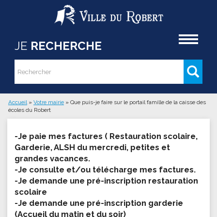
Aller au contenu principal
Accueil
JE
RECHERCHE
Rechercher
Formulaire de recherche
Accueil
»
Votre mairie
»
Que puis-je faire sur le portail famille de la caisse des
écoles du Robert
Vous êtes ici
-Je paie mes factures ( Restauration scolaire,
Garderie, ALSH du mercredi, petites et
grandes vacances.
-Je consulte et/ou télécharge mes factures.
-Je demande une pré-inscription restauration
scolaire
-Je demande une pré-inscription garderie
(Accueil du matin et du soir)