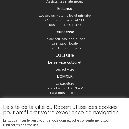
Assistantes maternelles
Enfance
Les écoles maternelles et primaire
Centres de loisirs - ALSH
Restauration scolaire
Jeunsesse
Le conseil local des jeunes
La mission locale
Les collèges et le lycée
CULTURE
Le service culturel
Les activités
L'OMCLR
La structure
Les activités : le CREAM
Les clubs de loisirs
SPORT
Le site de la ville du Robert utilise des cookies
Les équipements sportifs
pour améliorer votre expérience de navigation
Les aménagements municipaux
En cliquant sur le lien ci-contre vous donnez votre consentement pour
Les activités
l'utilisation des cookies.
Les activités du service des sports