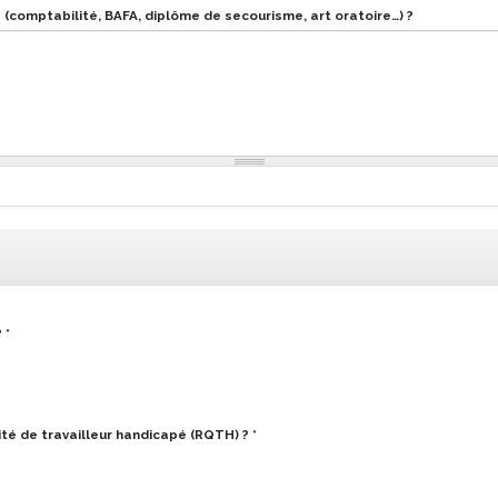
omptabilité, BAFA, diplôme de secourisme, art oratoire…) ?
?
*
ité de travailleur handicapé (RQTH) ?
*