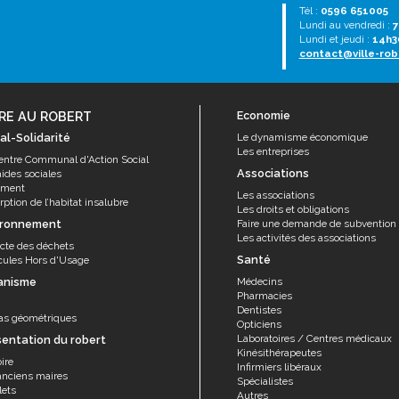
Tél :
0596 651005
Lundi au vendredi :
7
Lundi et jeudi :
14h3
contact@ville-rob
RE AU ROBERT
Economie
al-Solidarité
Le dynamisme économique
Les entreprises
entre Communal d'Action Social
Associations
aides sociales
ement
Les associations
ption de l’habitat insalubre
Les droits et obligations
ironnement
Faire une demande de subvention
Les activités des associations
ecte des déchets
Santé
cules Hors d'Usage
anisme
Médecins
Pharmacies
Dentistes
as géométriques
Opticiens
Laboratoires / Centres médicaux
sentation du robert
Kinésithérapeutes
ire
Infirmiers libéraux
anciens maires
Spécialistes
lets
Autres