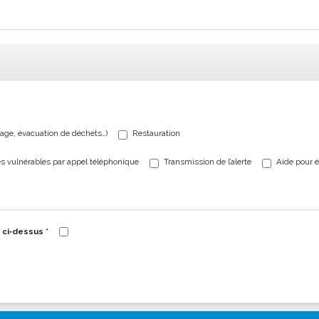
yage, évacuation de déchets…)
Restauration
s vulnérables par appel téléphonique
Transmission de l’alerte
Aide pour é
s ci‐dessus
*