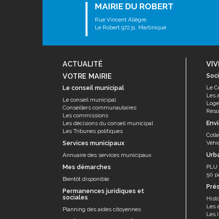
MAIRIE DU ROBERT
Rue Vincent Allègre,
Le Robert 97231, Martinique
ACTUALITÉ
VIV
VOTRE MAIRIE
Soci
Le conseil municipal
Le C
Les 
Le conseil municipal
Log
Conseillers communautaires
Résor
Les commissions
Env
Les décisions du conseil municipal
Les Tribunes politiques
Coll
Services municipaux
Véhi
Urb
Annuaire des services municipaux
Mes démarches
PLU
50 p
Bientôt disponible
Pré
Permanences juridiques et
sociales
Histo
Les 
Planning des aides citoyennes
Les î