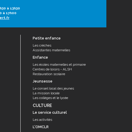
h30 à 13h30
0 à 17h00
ert.fr
Petite enfance
Les crèches
Assistantes maternelles
Enfance
Les écoles maternelles et primaire
Centres de loisirs - ALSH
Restauration scolaire
Jeunsesse
Le conseil local des jeunes
La mission locale
Les collèges et le lycée
CULTURE
Le service culturel
Les activités
L'OMCLR