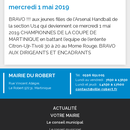
mercredi 1 mai 2019
BRAVO !!! aux jeunes filles de l'Arsenal Handball de
la section U14 qui deviennent ce mercredi 1 mai
2019 CHAMPIONNES DE LA COUPE DE
MARTINIQUE en battant l'equipe de l'entente
Citron-Ujr-Tivoli 30 à 20 au Morne Rouge. BRAVO
AUX DIRIGEANTS ET ENCADRANTS
MAIRIE DU ROBERT
Tél :
0596 651005
Lundi au vendredi :
7h30 à 13h30
Rue Vincent Allègre,
Lundi et jeudi :
14h30 à 17h00
Le Robert 97231, Martinique
contact@ville-robert.fr
ACTUALITÉ
VOTRE MAIRIE
Le conseil municipal
Le conseil municipal