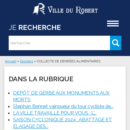
Aller au contenu principal
Accueil
JE
RECHERCHE
Rechercher
Formulaire de recherche
Accueil
»
Dossiers
»
COLLECTE DE DENRÉES ALIMENTAIRES
Vous êtes ici
DANS LA RUBRIQUE
DÉPÔT DE GERBE AUX MONUMENTS AUX
MORTS
Stephan Bennet vainqueur du tour cycliste de...
LA VILLE TRAVAILLE POUR VOUS : L'...
SAISON CYCLONIQUE 2024 : ABATTAGE ET
ÉLAGAGE DES...