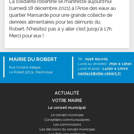
La solidarité robertine se manifeste aujourd'hui
[samedi 18 décembre 2021] à l'Anse des eaux au
quartier Mansarde pour une grande collecte de
denrées alimentaires pour les démunis du
Robert. N'hésitez pas à y aller c'est jusqu'à 17h.
Merci pour eux !
MAIRIE DU ROBERT
Tél :
0596 651005
Lundi au vendredi :
7h30 à 13h30
Rue Vincent Allègre,
Lundi et jeudi :
14h30 à 17h00
Le Robert 97231, Martinique
contact@ville-robert.fr
ACTUALITÉ
VOTRE MAIRIE
Le conseil municipal
Le conseil municipal
Conseillers communautaires
Les commissions
Les décisions du conseil municipal