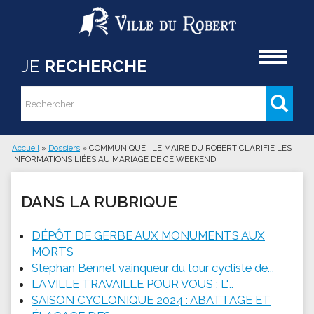
Aller au contenu principal
Accueil
JE
RECHERCHE
Rechercher
Formulaire de recherche
Accueil
»
Dossiers
»
COMMUNIQUÉ : LE MAIRE DU ROBERT CLARIFIE LES
INFORMATIONS LIÉES AU MARIAGE DE CE WEEKEND
Vous êtes ici
DANS LA RUBRIQUE
DÉPÔT DE GERBE AUX MONUMENTS AUX
MORTS
Stephan Bennet vainqueur du tour cycliste de...
LA VILLE TRAVAILLE POUR VOUS : L'...
SAISON CYCLONIQUE 2024 : ABATTAGE ET