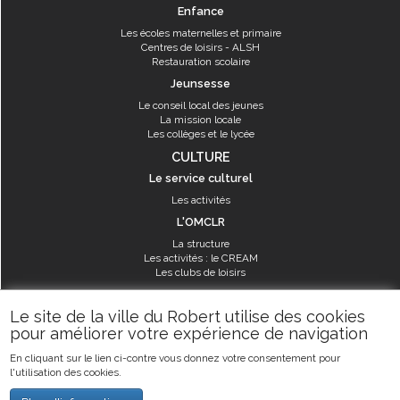
Enfance
Les écoles maternelles et primaire
Centres de loisirs - ALSH
Restauration scolaire
Jeunsesse
Le conseil local des jeunes
La mission locale
Les collèges et le lycée
CULTURE
Le service culturel
Les activités
L'OMCLR
La structure
Les activités : le CREAM
Les clubs de loisirs
SPORT
Le site de la ville du Robert utilise des cookies
Les équipements sportifs
pour améliorer votre expérience de navigation
Les aménagements municipaux
En cliquant sur le lien ci-contre vous donnez votre consentement pour
Les activités
l'utilisation des cookies.
Les activités du service des sports
Guide des activités sportives