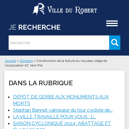
Aller au contenu principal
Accueil
JE
RECHERCHE
Rechercher
Formulaire de recherche
Accueil
»
Dossiers
»
Construction de la toiture du nouveau siège de
l'association AC Vert-Pré
Vous êtes ici
DANS LA RUBRIQUE
DÉPÔT DE GERBE AUX MONUMENTS AUX
MORTS
Stephan Bennet vainqueur du tour cycliste de...
LA VILLE TRAVAILLE POUR VOUS : L'...
SAISON CYCLONIQUE 2024 : ABATTAGE ET