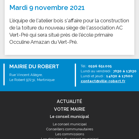
Mardi 9 novembre 2021
L'équipe de l'atelier bois s'affaire pour la construction
de la toiture du nouveau siège de l'association AC
Vert-Pré qui sera situé près de l'école primaire
Occuline Amazan du Vert-Pré.
MAIRIE DU ROBERT
Tél :
0596 651005
Lundi au vendredi :
7h30 à 13h30
Rue Vincent Allègre,
Lundi et jeudi :
14h30 à 17h00
Le Robert 97231, Martinique
contact@ville-robert.fr
ACTUALITÉ
VOTRE MAIRIE
Le conseil municipal
Le conseil municipal
Conseillers communautaires
Les commissions