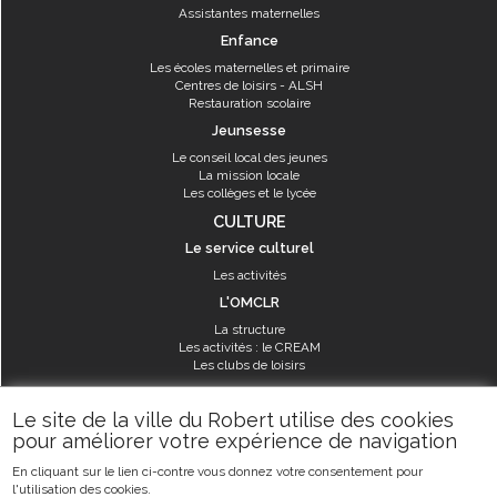
Assistantes maternelles
Enfance
Les écoles maternelles et primaire
Centres de loisirs - ALSH
Restauration scolaire
Jeunsesse
Le conseil local des jeunes
La mission locale
Les collèges et le lycée
CULTURE
Le service culturel
Les activités
L'OMCLR
La structure
Les activités : le CREAM
Les clubs de loisirs
SPORT
Le site de la ville du Robert utilise des cookies
Les équipements sportifs
pour améliorer votre expérience de navigation
Les aménagements municipaux
En cliquant sur le lien ci-contre vous donnez votre consentement pour
Les activités
l'utilisation des cookies.