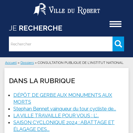
Aller au contenu principal
Accueil
JE
RECHERCHE
Rechercher
Formulaire de recherche
Accueil
»
Dossiers
»
CONSULTATION PUBLIQUE DE L’INSTITUT NATIONAL
Vous êtes ici
DANS LA RUBRIQUE
DÉPÔT DE GERBE AUX MONUMENTS AUX
MORTS
Stephan Bennet vainqueur du tour cycliste de...
LA VILLE TRAVAILLE POUR VOUS : L'...
SAISON CYCLONIQUE 2024 : ABATTAGE ET
ÉLAGAGE DES...