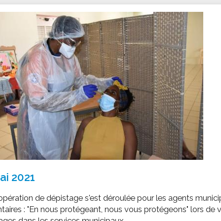
ssion locale
EMPLOI
LE SERVICE CULTUREL
Guide des activ
ollèges et le lycée
Offres d'emploi
Les activités
nseil local des jeunes
SOCIAL-SOLIDARITÉ
ANCE
Le Centre Communal d'Action Social
uration scolaire
Les aides sociales
coles maternelles et primaire
Logement
es de loisirs - ALSH
Antenne Municipale de Développement et de
Cohésion Sociale
rtail famille
Epicerie sociale et solidaire "Rayon de Soleil"
TE ENFANCE
Bornes de collecte de l'ACISE
tantes maternelles
crèches
ai 2021
pération de dépistage s'est déroulée pour les agents munic
taires : "En nous protégeant, nous vous protégeons" lors de 
ges dans les services municipaux.