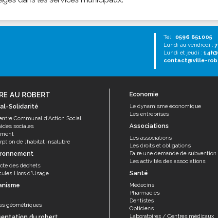
Tél :
0596 651005
Lundi au vendredi :
7
Lundi et jeudi :
14h3
contact@ville-rob
RE AU ROBERT
Economie
al-Solidarité
Le dynamisme économique
Les entreprises
entre Communal d'Action Social
Associations
aides sociales
ement
Les associations
ption de l’habitat insalubre
Les droits et obligations
ironnement
Faire une demande de subvention
Les activités des associations
ecte des déchets
Santé
cules Hors d'Usage
anisme
Médecins
Pharmacies
Dentistes
as géométriques
Opticiens
Laboratoires / Centres médicaux
sentation du robert