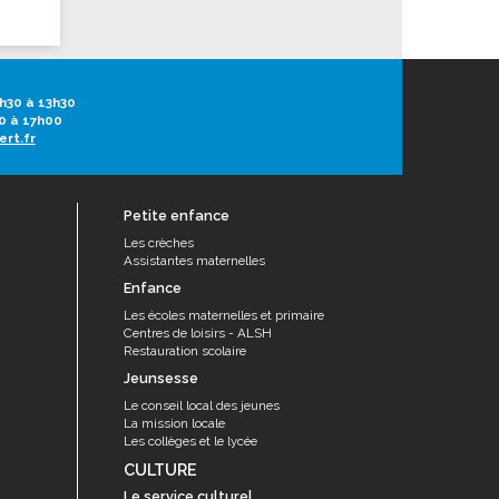
h30 à 13h30
0 à 17h00
ert.fr
Petite enfance
Les crèches
Assistantes maternelles
Enfance
Les écoles maternelles et primaire
Centres de loisirs - ALSH
Restauration scolaire
Jeunsesse
Le conseil local des jeunes
La mission locale
Les collèges et le lycée
CULTURE
Le service culturel