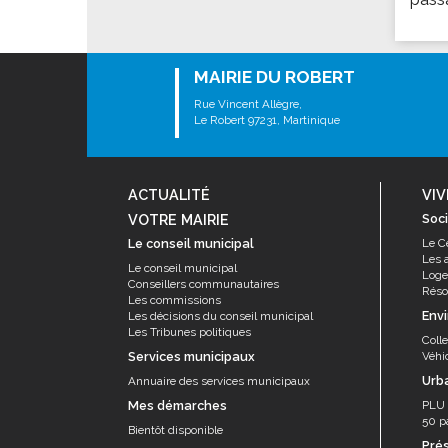
Les associations
Les droits et obligations
Faire une demande de subvention
MAIRIE DU ROBERT
Les activités des associations
Rue Vincent Allègre,
Le Robert 97231, Martinique
VIE PRATIQUE
Les espaces numériques
Infos baignade
ACTUALITÉ
VIV
VOTRE MAIRIE
Soci
Infos sargasse
Le conseil municipal
Le C
Toilettes publiques
Les 
Le conseil municipal
Log
Stationnement
Conseillers communautaires
Résor
Les commissions
Les marchés
Env
Les décisions du conseil municipal
Les Tribunes politiques
Coll
Le funéraire
Services municipaux
Véhi
Numéros d'urgence
Urb
Annuaire des services municipaux
Mes démarches
PLU
SANTÉ
50 p
Bientôt disponible
Annuaire santé
Pré