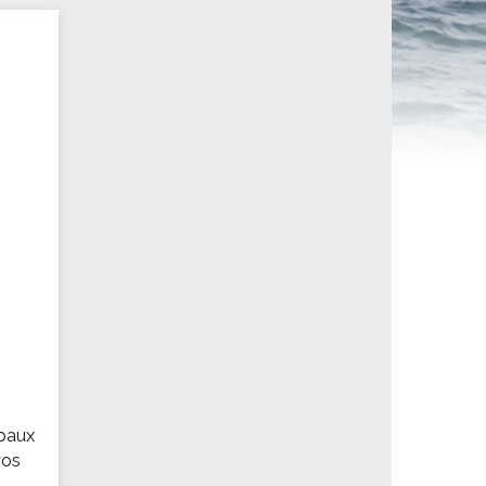
ités sportives
ipaux
vos