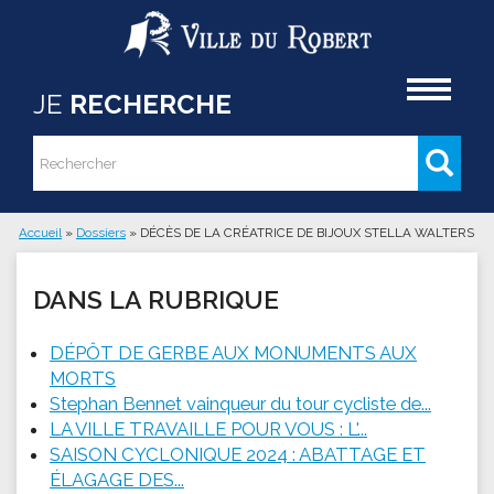
Aller au contenu principal
Accueil
JE
RECHERCHE
Rechercher
Formulaire de recherche
Accueil
»
Dossiers
»
DÉCÈS DE LA CRÉATRICE DE BIJOUX STELLA WALTERS
Vous êtes ici
DANS LA RUBRIQUE
DÉPÔT DE GERBE AUX MONUMENTS AUX
MORTS
Stephan Bennet vainqueur du tour cycliste de...
LA VILLE TRAVAILLE POUR VOUS : L'...
SAISON CYCLONIQUE 2024 : ABATTAGE ET
ÉLAGAGE DES...