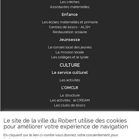
Les crèches
Assistantes maternelles
Enfance
Les écoles maternelles et primaire
Centres de loisirs - ALSH
Restauration scolaire
Jeunsesse
Le conseil local des jeunes
La mission locale
Les collèges et le lycée
CULTURE
Le service culturel
Les activités
L'OMCLR
La structure
Les activités : le CREAM
Les clubs de loisirs
SPORT
Le site de la ville du Robert utilise des cookies
Les équipements sportifs
pour améliorer votre expérience de navigation
Les aménagements municipaux
En cliquant sur le lien ci-contre vous donnez votre consentement pour
Les activités