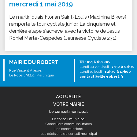
mercredi 1 mai 2019
Le martiniquais Florian Saint-Louis (Madinina Bikers)
remporte le tour cycliste junior. La cinquième et
dernière étape s'achève, avec la victoire de Jesus
Roniel Marte-Cespedes (Jeunesse Cycliste 231).
MAIRIE DU ROBERT
Tél :
0596 651005
Lundi au vendredi :
7h30 à 13h30
Rue Vincent Allègre,
Lundi et jeudi :
14h30 à 17h00
Le Robert 97231, Martinique
contact@ville-robert.fr
ACTUALITÉ
VOTRE MAIRIE
Le conseil municipal
Le conseil municipal
Conseillers communautaires
Les commissions
Les décisions du conseil municipal