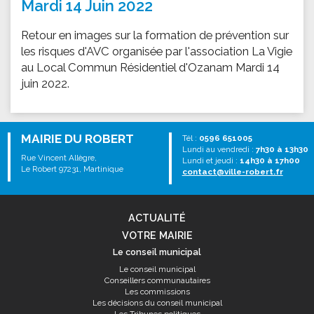
Mardi 14 Juin 2022
Retour en images sur la formation de prévention sur
les risques d'AVC organisée par l'association La Vigie
au Local Commun Résidentiel d'Ozanam Mardi 14
juin 2022.
MAIRIE DU ROBERT
Tél :
0596 651005
Lundi au vendredi :
7h30 à 13h30
Rue Vincent Allègre,
Lundi et jeudi :
14h30 à 17h00
Le Robert 97231, Martinique
contact@ville-robert.fr
ACTUALITÉ
VOTRE MAIRIE
Le conseil municipal
Le conseil municipal
Conseillers communautaires
Les commissions
Les décisions du conseil municipal