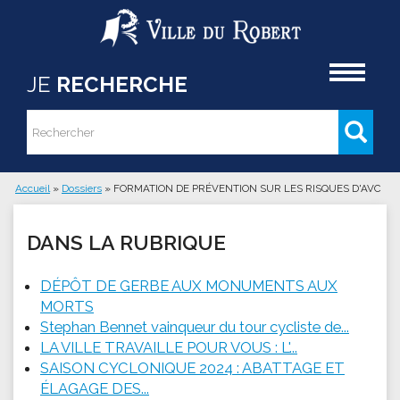
Aller au contenu principal
Accueil
JE
RECHERCHE
Rechercher
Formulaire de recherche
Accueil
»
Dossiers
»
FORMATION DE PRÉVENTION SUR LES RISQUES D'AVC
Vous êtes ici
DANS LA RUBRIQUE
DÉPÔT DE GERBE AUX MONUMENTS AUX
MORTS
Stephan Bennet vainqueur du tour cycliste de...
LA VILLE TRAVAILLE POUR VOUS : L'...
SAISON CYCLONIQUE 2024 : ABATTAGE ET
ÉLAGAGE DES...