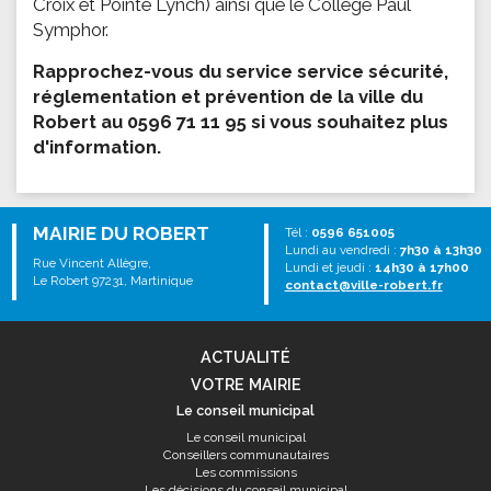
Croix et Pointe Lynch) ainsi que le Collège Paul
Symphor.
Rapprochez-vous du service service sécurité,
réglementation et prévention de la ville du
Robert au 0596 71 11 95 si vous souhaitez plus
d'information.
MAIRIE DU ROBERT
Tél :
0596 651005
Lundi au vendredi :
7h30 à 13h30
Rue Vincent Allègre,
Lundi et jeudi :
14h30 à 17h00
Le Robert 97231, Martinique
contact@ville-robert.fr
ACTUALITÉ
VOTRE MAIRIE
Le conseil municipal
Le conseil municipal
Conseillers communautaires
Les commissions
Les décisions du conseil municipal