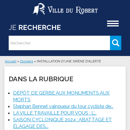
Aller au contenu principal
Accueil
JE
RECHERCHE
Rechercher
Formulaire de recherche
Accueil
»
Dossiers
»
INSTALLATION D'UNE SIRÈNE D'ALERTE
Vous êtes ici
DANS LA RUBRIQUE
DÉPÔT DE GERBE AUX MONUMENTS AUX
MORTS
Stephan Bennet vainqueur du tour cycliste de...
LA VILLE TRAVAILLE POUR VOUS : L'...
SAISON CYCLONIQUE 2024 : ABATTAGE ET
ÉLAGAGE DES...