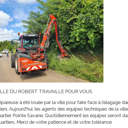
ssion locale
EMPLOI
LE SERVICE CULTUREL
Guide des activ
ollèges et le lycée
Offres d'emploi
Les activités
nseil local des jeunes
SOCIAL-SOLIDARITÉ
ANCE
Le Centre Communal d'Action Social
uration scolaire
Les aides sociales
coles maternelles et primaire
Logement
es de loisirs - ALSH
Antenne Municipale de Développement et de
Cohésion Sociale
rtail famille
Epicerie sociale et solidaire "Rayon de Soleil"
TE ENFANCE
Bornes de collecte de l'ACISE
tantes maternelles
ILLE DU ROBERT TRAVAILLE POUR VOUS
crèches
pareuse à été louée par la ville pour faire face à l'elagage da
iers. Aujourd'hui, les agents des équipes techniques de la vill
artier Pointe Savane. Quotidiennement les équipes seront d
uartiers. Merci de votre patience et de votre tolérance