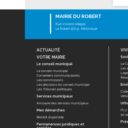
Les associations
Les droits et obligations
MAIRIE DU ROBERT
Faire une demande de subvention
Rue Vincent Allègre,
Les activités des associations
Le Robert 97231, Martinique
VIE PRATIQUE
Les espaces numériques
ACTUALITÉ
VIV
Infos baignade
VOTRE MAIRIE
Soci
Infos sargasse
Le conseil municipal
Le C
Les 
Le conseil municipal
Toilettes publiques
Log
Conseillers communautaires
Résor
Les commissions
Stationnement
Env
Les décisions du conseil municipal
Les marchés
Les Tribunes politiques
Coll
Services municipaux
Véhi
Le funéraire
Urb
Annuaire des services municipaux
Numéros d'urgence
Mes démarches
PLU
50 p
SANTÉ
Bientôt disponible
Pré
Permanences juridiques et
Annuaire santé
sociales