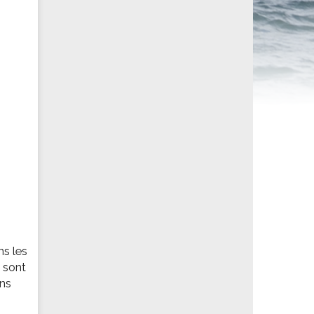
ités sportives
ns les
e sont
ans