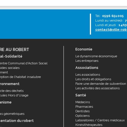
Tél :
0596 651005
Lundi au vendredi :
7
Lundi et jeudi :
14h3
contact@ville-rob
RE AU ROBERT
Economie
al-Solidarité
Le dynamisme économique
Les entreprises
entre Communal d'Action Social
Associations
aides sociales
ement
Les associations
ption de l’habitat insalubre
Les droits et obligations
ironnement
Faire une demande de subvention
Les activités des associations
ecte des déchets
Santé
cules Hors d'Usage
anisme
Médecins
Pharmacies
Dentistes
as géométriques
Opticiens
Laboratoires / Centres médicaux
sentation du robert
Kinésithérapeutes