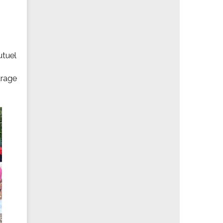
tuel
arage