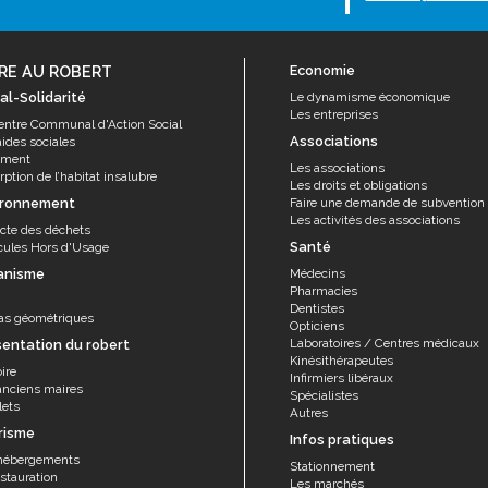
RE AU ROBERT
Economie
al-Solidarité
Le dynamisme économique
Les entreprises
entre Communal d'Action Social
Associations
aides sociales
ement
Les associations
ption de l’habitat insalubre
Les droits et obligations
ironnement
Faire une demande de subvention
Les activités des associations
ecte des déchets
Santé
cules Hors d'Usage
anisme
Médecins
Pharmacies
Dentistes
as géométriques
Opticiens
Laboratoires / Centres médicaux
sentation du robert
Kinésithérapeutes
ire
Infirmiers libéraux
anciens maires
Spécialistes
lets
Autres
risme
Infos pratiques
hébergements
Stationnement
stauration
Les marchés