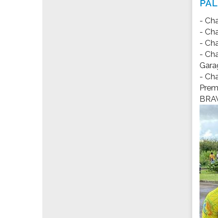
PAL
Les associations
Les droits et obligations
- Ch
- Ch
Faire une demande de subvention
- Ch
Les activités des associations
- Ch
VIE PRATIQUE
Gara
- Ch
Les espaces numériques
Prem
Infos baignade
BRA
Infos sargasse
Toilettes publiques
Stationnement
Les marchés
Le funéraire
Numéros d'urgence
SANTÉ
Annuaire santé