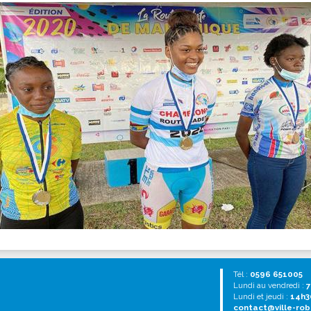
Tél :
0596 651005
Lundi au vendredi :
7
Lundi et jeudi :
14h3
contact@ville-rob