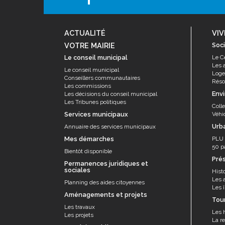
ACTUALITÉ
VIV
VOTRE MAIRIE
Soci
Le conseil municipal
Le C
Les 
Le conseil municipal
Log
Conseillers communautaires
Résor
Les commissions
Env
Les décisions du conseil municipal
Les Tribunes politiques
Coll
Services municipaux
Véhi
Urb
Annuaire des services municipaux
Mes démarches
PLU
50 p
Bientôt disponible
Pré
Permanences juridiques et
sociales
Histo
Les 
Planning des aides citoyennes
Les î
Aménagements et projets
Tou
Les travaux
Les 
Les projets
La re