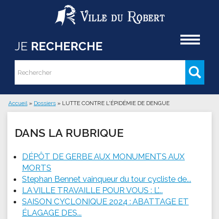
Aller au contenu principal
Accueil
JE
RECHERCHE
Rechercher
Formulaire de recherche
Accueil
»
Dossiers
»
LUTTE CONTRE L'ÉPIDÉMIE DE DENGUE
Vous êtes ici
DANS LA RUBRIQUE
DÉPÔT DE GERBE AUX MONUMENTS AUX
MORTS
Stephan Bennet vainqueur du tour cycliste de...
LA VILLE TRAVAILLE POUR VOUS : L'...
SAISON CYCLONIQUE 2024 : ABATTAGE ET
ÉLAGAGE DES...