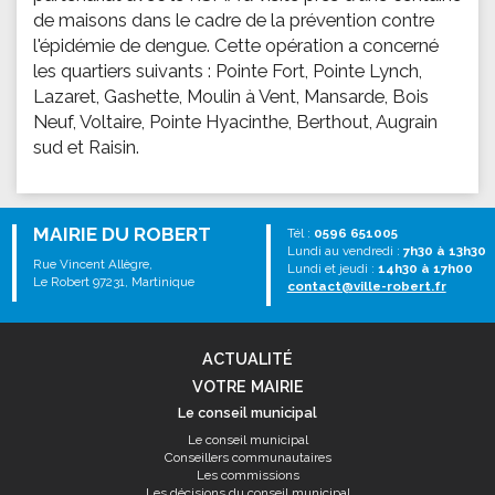
de maisons dans le cadre de la prévention contre
l'épidémie de dengue. Cette opération a concerné
les quartiers suivants : Pointe Fort, Pointe Lynch,
Lazaret, Gashette, Moulin à Vent, Mansarde, Bois
Neuf, Voltaire, Pointe Hyacinthe, Berthout, Augrain
sud et Raisin.
MAIRIE DU ROBERT
Tél :
0596 651005
Lundi au vendredi :
7h30 à 13h30
Rue Vincent Allègre,
Lundi et jeudi :
14h30 à 17h00
Le Robert 97231, Martinique
contact@ville-robert.fr
ACTUALITÉ
VOTRE MAIRIE
Le conseil municipal
Le conseil municipal
Conseillers communautaires
Les commissions
Les décisions du conseil municipal