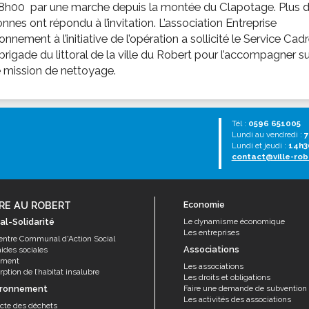
 8h00 par une marche depuis la montée du Clapotage. Plus d
nnes ont répondu à l’invitation. L’association Entreprise
onnement à l’initiative de l’opération a sollicité le Service Cadr
 brigade du littoral de la ville du Robert pour l’accompagner su
 mission de nettoyage.
Tél :
0596 651005
Lundi au vendredi :
7
Lundi et jeudi :
14h3
contact@ville-rob
RE AU ROBERT
Economie
al-Solidarité
Le dynamisme économique
Les entreprises
entre Communal d'Action Social
Associations
aides sociales
ement
Les associations
ption de l’habitat insalubre
Les droits et obligations
ironnement
Faire une demande de subvention
Les activités des associations
ecte des déchets