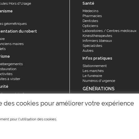
Santé
cules Hors d'Usage
anisme
Médecins
Pharmacies
Dentistes
as géométriques
Opticiens
Laboratoires / Centres médicaux
sentation du robert
Kinésithérapeutes
ire
Infirmiers libéraux
anciens maires
Spécialistes
lets
Autres
risme
Infos pratiques
hébergements
Stationnement
stauration
Les marchés
ctivités
Le funéraire
ites à visiter
Numéros d'urgence
urité
GÉNÉRATIONS
olice municipale
Seniors
rvice sécurité, réglementation et
ise des cookies pour améliorer votre expérience
Animations et activités
ention
La Maison de retraite "Les Filaos"
risques majeurs
ment pour l'utilisation des cookies.
©2019
Ville du Robert
-
Mentions légales