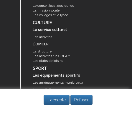
Le conseil local des jeunes
La mission locale
Les collèges et le lycée
CULTURE
Le service culturel
Les activités
L'OMCLR
La structure
Les activités : le CREAM
Les clubs de loisirs
SPORT
Les équipements sportifs
Les aménagements municipaux
Les activités
Les activités du service des sports
J'accepte
Refuser
Guide des activités sportives