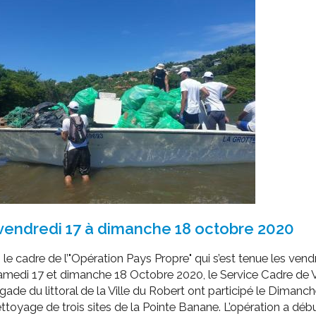
ssion locale
EMPLOI
LE SERVICE CULTUREL
Guide des activ
ollèges et le lycée
Offres d'emploi
Les activités
nseil local des jeunes
SOCIAL-SOLIDARITÉ
ANCE
Le Centre Communal d'Action Social
uration scolaire
Les aides sociales
coles maternelles et primaire
Logement
es de loisirs - ALSH
Antenne Municipale de Développement et de
Cohésion Sociale
rtail famille
Epicerie sociale et solidaire "Rayon de Soleil"
TE ENFANCE
Bornes de collecte de l'ACISE
tantes maternelles
vendredi 17 à dimanche 18 octobre 2020
crèches
le cadre de l’"Opération Pays Propre" qui s’est tenue les vend
amedi 17 et dimanche 18 Octobre 2020, le Service Cadre de V
igade du littoral de la Ville du Robert ont participé le Dimanc
ttoyage de trois sites de la Pointe Banane. L’opération a déb