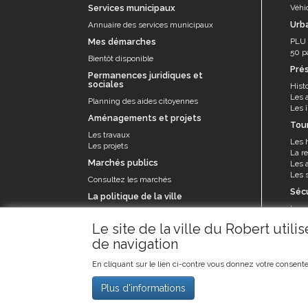
Services municipaux
Véhi
Urb
Annuaire des services municipaux
Mes démarches
PLU
50 p
Bientôt disponible
Pré
Permanences juridiques et
sociales
Histo
Les 
Planning des aides citoyennes
Les î
Aménagements et projets
Tou
Les travaux
Les 
Les projets
La re
Marchés publics
Les a
Les s
Consultez les marchés
Séc
La politique de la ville
La p
Le contrat de ville et appel à projets
Le se
Le site de la ville du Robert util
prév
de navigation
Les 
En cliquant sur le lien ci-contre vous donnez votre consente
Plus d'informations