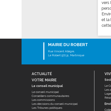
Les associations
vers
perso
Les droits et obligations
Envir
Faire une demande de subvention
et la
Les activités des associations
cette
VIE PRATIQUE
Les espaces numériques
MAIRIE DU ROBERT
Infos baignade
Rue Vincent Allègre,
Infos sargasse
Le Robert 97231, Martinique
Toilettes publiques
Stationnement
ACTUALITÉ
VIV
Les marchés
VOTRE MAIRIE
Soci
Le funéraire
Le conseil municipal
Le C
Les 
Numéros d'urgence
Le conseil municipal
Log
Conseillers communautaires
Résor
Les commissions
SANTÉ
Env
Les décisions du conseil municipal
Les Tribunes politiques
Annuaire santé
Coll