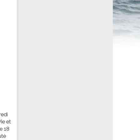
ités sportives
redi
ie et
he 18
uté