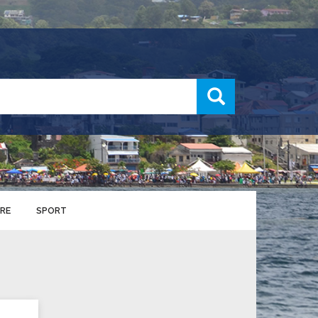
recherche
RE
SPORT
ENTS SPORTIFS
nts municipaux
S
u service des sports