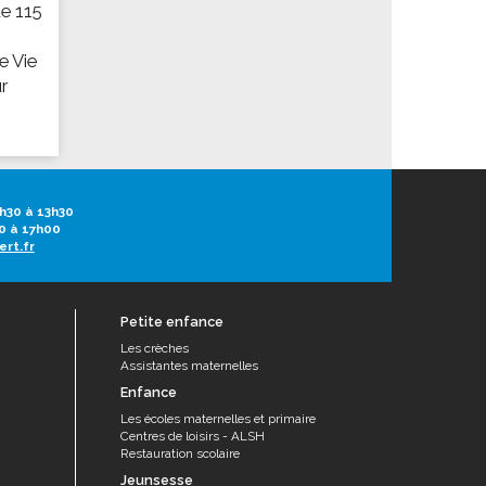
e 115
e Vie
r
h30 à 13h30
0 à 17h00
ert.fr
Petite enfance
Les crèches
Assistantes maternelles
Enfance
Les écoles maternelles et primaire
Centres de loisirs - ALSH
Restauration scolaire
Jeunsesse