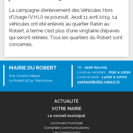
La campagne d'enlèvement des Véhicules Hors
d'Usage (V.H.U) se poursuit. Jeudi 11 avril 2019, 14
véhicules ont été enlevés au quartier Raisin au
Robert, à terme c'est plus d'une vingtaine d'épaves
qui seront retirées. Tous les quartiers du Robert sont
concernés.
MAIRIE DU ROBERT
Tél :
0596 651005
Lundi au vendredi :
7h30 à 13h30
Rue Vincent Allègre,
Lundi et jeudi :
14h30 à 17h00
Le Robert 97231, Martinique
contact@ville-robert.fr
ACTUALITÉ
VOTRE MAIRIE
Le conseil municipal
Le conseil municipal
Conseillers communautaires
Les commissions