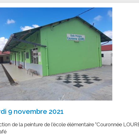
ssion locale
EMPLOI
LE SERVICE CULTUREL
Guide des activ
ollèges et le lycée
Offres d'emploi
Les activités
nseil local des jeunes
SOCIAL-SOLIDARITÉ
ANCE
Le Centre Communal d'Action Social
uration scolaire
Les aides sociales
coles maternelles et primaire
Logement
es de loisirs - ALSH
Antenne Municipale de Développement et de
Cohésion Sociale
rtail famille
Epicerie sociale et solidaire "Rayon de Soleil"
TE ENFANCE
Bornes de collecte de l'ACISE
tantes maternelles
crèches
di 9 novembre 2021
tion de la peinture de l'école élémentaire "Couronnée LOUR
afé