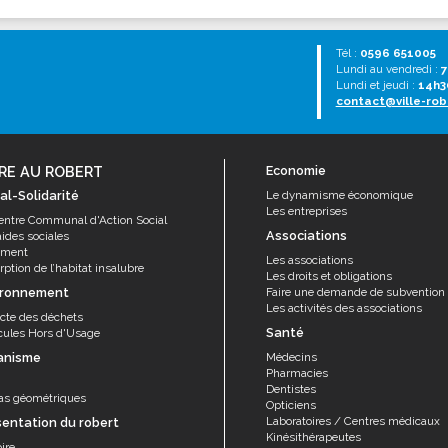
Tél :
0596 651005
Lundi au vendredi :
7
Lundi et jeudi :
14h3
contact@ville-rob
RE AU ROBERT
Economie
al-Solidarité
Le dynamisme économique
Les entreprises
entre Communal d'Action Social
Associations
aides sociales
ement
Les associations
ption de l’habitat insalubre
Les droits et obligations
ironnement
Faire une demande de subvention
Les activités des associations
ecte des déchets
Santé
cules Hors d'Usage
anisme
Médecins
Pharmacies
Dentistes
as géométriques
Opticiens
Laboratoires / Centres médicaux
sentation du robert
Kinésithérapeutes
ire