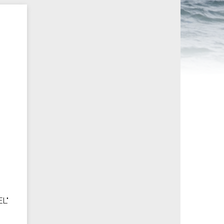
ités sportives
EL"