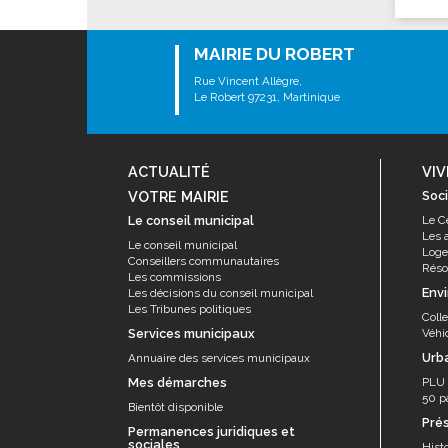
Les associations
Les droits et obligations
MAIRIE DU ROBERT
Faire une demande de subvention
Rue Vincent Allègre,
Les activités des associations
Le Robert 97231, Martinique
VIE PRATIQUE
Les espaces numériques
ACTUALITÉ
VIV
Infos baignade
VOTRE MAIRIE
Soci
Le conseil municipal
Le C
Infos sargasse
Les 
Le conseil municipal
Toilettes publiques
Log
Conseillers communautaires
Résor
Les commissions
Stationnement
Env
Les décisions du conseil municipal
Les Tribunes politiques
Les marchés
Coll
Services municipaux
Véhi
Le funéraire
Urb
Annuaire des services municipaux
Numéros d'urgence
Mes démarches
PLU
50 p
SANTÉ
Bientôt disponible
Pré
Permanences juridiques et
Annuaire santé
sociales
Histo