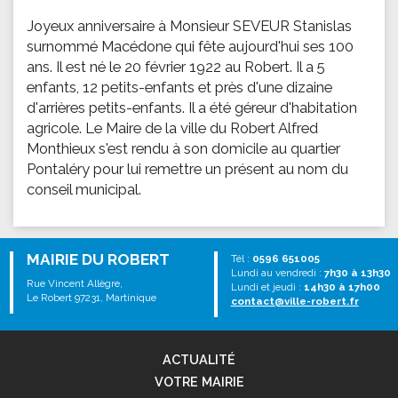
Joyeux anniversaire à Monsieur SEVEUR Stanislas
surnommé Macédone qui fête aujourd'hui ses 100
ans. Il est né le 20 février 1922 au Robert. Il a 5
enfants, 12 petits-enfants et près d'une dizaine
d'arrières petits-enfants. Il a été géreur d'habitation
agricole. Le Maire de la ville du Robert Alfred
Monthieux s'est rendu à son domicile au quartier
Pontaléry pour lui remettre un présent au nom du
conseil municipal.
MAIRIE DU ROBERT
Tél :
0596 651005
Lundi au vendredi :
7h30 à 13h30
Rue Vincent Allègre,
Lundi et jeudi :
14h30 à 17h00
Le Robert 97231, Martinique
contact@ville-robert.fr
ACTUALITÉ
VOTRE MAIRIE