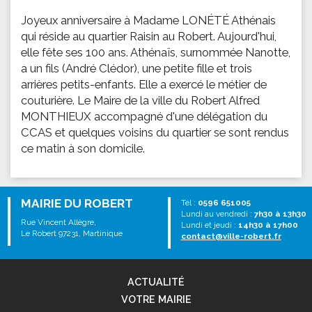
Joyeux anniversaire à Madame LONÉTÉ Athénais
qui réside au quartier Raisin au Robert. Aujourd'hui,
elle fête ses 100 ans. Athénaïs, surnommée Nanotte,
a un fils (André Clédor), une petite fille et trois
arrières petits-enfants. Elle a exercé le métier de
couturière. Le Maire de la ville du Robert Alfred
MONTHIEUX accompagné d'une délégation du
CCAS et quelques voisins du quartier se sont rendus
ce matin à son domicile.
MAIRIE DU ROBERT
Tél :
0596 651005
Lundi au vendredi :
7h30 à 13h30
Rue Vincent Allègre,
Lundi et jeudi :
14h30 à 17h00
Le Robert 97231, Martinique
contact@ville-robert.fr
ACTUALITÉ
VOTRE MAIRIE